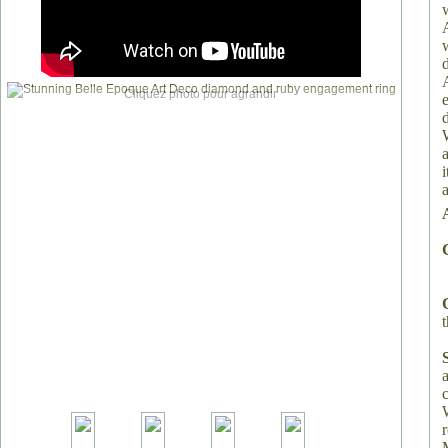
Cliquez photo pour agrandir
a
t
a