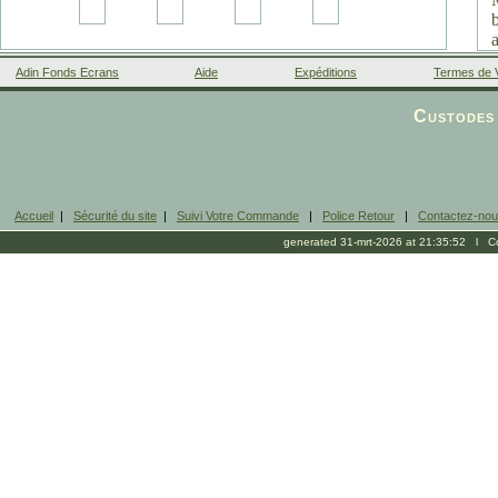
Adin Fonds Ecrans
Aide
Expéditions
Termes de 
Facebook
Custodes 
Accueil
|
Sécurité du site
|
Suivi Votre Commande
|
Police Retour
|
Contactez-no
generated 31-mrt-2026 at 21:35:52 l Cop