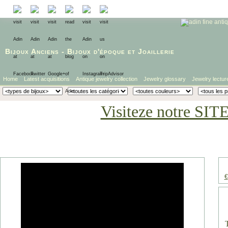
Bijoux Anciens
-
Bijoux d'époque
et
Joaillerie
Home
Latest acquisitions
Antique jewelry collection
Jewelry glossary
Jewelry lectur
Visiteze notre SIT
€