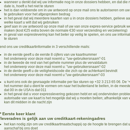
wanneer u denkt dat wij uw informatie nog in onze dossiers hebben, en dat die 
date is, hoeft u het niet te sturen
het is dan voldoende om in uw antwoord op onze mail ons te autoriseren om uw 
te gebruiken voor het afgesproken bedrag
in het geval dat wij meerdere kaarten van u in onze dossiers hebben, gelieve a
welke kaart u wilt dat wij gebruiken
geef aan in uw antwoord op onze mail of uw van onze expres-service gebruik we
maken (kost €25 extra boven de normale €30 voor verzending en verzekering)
in geval van expreslevering kan het beter op veilig te spelen, en ons uw inform
te sturen
end ons uw creditkaartinformatie in 3 verschillende mails:
in de eerste geeft u de eerste 8 cijfers van uw kaartnummer
het onderwerp voor deze mail noemt u: "uw-gebruikersnaam"-01
in de tweede de rest van het gehele nummer plus de vervaldatum
het onderwerp voor deze mail noemt u: "uw-gebruikersnaam"-02
in de derde geeft u de veiligheidscode die zich op de achterkant bevindt
het onderwerp voor deze mail noemt u:"uw-gebruikersnaam"-03
u kunt ons ook de gevraagde informatie per fax sturen op +32 3 213 65 06. De '+'
het nummer dat u dient te vormen om naar het buitenland te bellen, in de meest
dat 00 in de USA is dat 011
in het geval dat u voor expresslevering gekozen hebt en wij ondervinden probl
autorisatie van uw kaart is het mogelijk dat wij u moeten bellen; afhankelijk van
kan dit midden in de nacht zijn
** Eerste keer klant
fleveradres is gelijk aan uw creditkaart-rekeningadres
het kan nodig zijn om uw creditkaartmaatschappij op de hoogte te brengen dat 
aanschaf bij ons doet