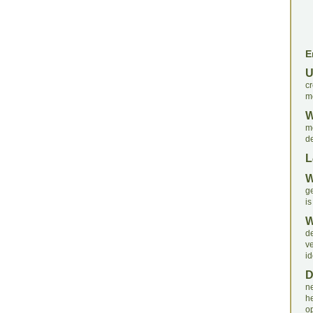
E
c
m
mo
de
L
g
is
d
v
id
n
h
o