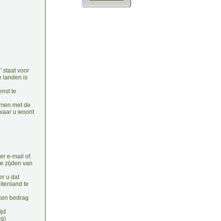
 staat voor
e landen is
nst te
emen met de
 waar u woont
er e-mail of
e zijden van
er u dat
itenland te
oken bedrag
ijd
ng)