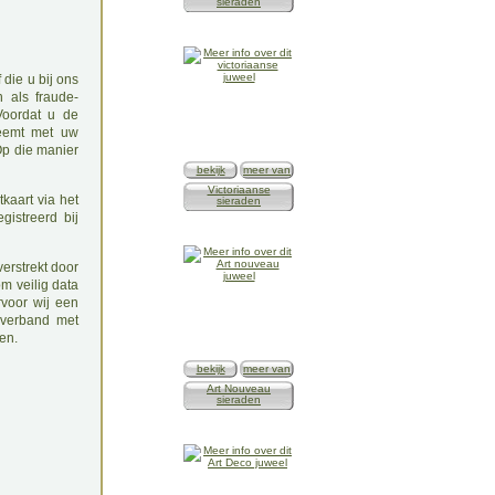
sieraden
 die u bij ons
 als fraude-
Voordat u de
neemt met uw
Op die manier
bekijk
meer van
Victoriaanse
tkaart via het
sieraden
gistreerd bij
erstrekt door
m veilig data
rvoor wij een
 verband met
en.
bekijk
meer van
Art Nouveau
sieraden