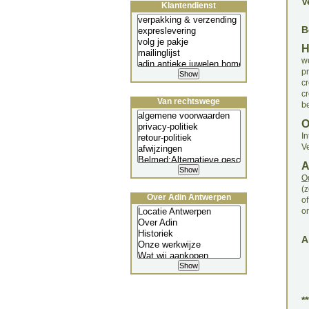
V
Klantendienst
B
w
p
c
c
Van rechtswege
b
I
Ve
O
(
Over Adin Antwerpen
of
o
A
*