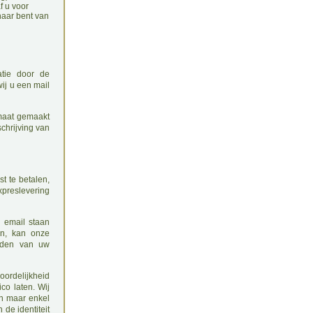
f u voor
naar bent van
tie door de
ij u een mail
 maat gemaakt
schrijving van
t te betalen,
xpreslevering
 email staan
en, kan onze
ijden van uw
ordelijkheid
co laten. Wij
en maar enkel
de identiteit