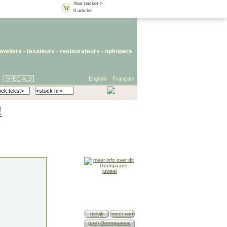
Your basket >
0 articles
uweliers
-
taxateurs
-
restaurateurs
-
opkopers
SPECIALS
English
Français
!
bekijk
meer van
(pre) Georgiaanse