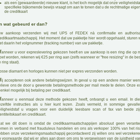
als een (gewaardeerde) nieuwe klant, is het toch mogelijk dat onze veiligheidsta
specifieke bijkomende bewijs vraagt om aan te tonen dat u de rechtmatige eige
de creditkaart
n wat gebeurd er dan?
U
w aankoop verzenden wij met UPS of FEDEX nà confirmatie en authorisa
reditkaartmaatschappij. Het moment dat uw pakketje hier wordt opgehaald, sturen w
et daarin het volgnummer (tracking number) van uw pakketje.
W
anneer u voor expreslevering gekozen heeft en uw aankoop is een ring die op
et worden, rekenen wij €25 per ring aan (zelfs wanneer er "free resizing" in de be
 ring staat).
osse diamant en horloges kunnen niet per expres verzonden worden.
W
ij accepteren ook andere betalingswijzen. In geval u op een andere manier wens
elieve ons de door u gewenste betalingsmethode per mail mede te delen. Onze e
 enkel mogelijk bij betaling per creditkaart.
W
anneer u eenmaal deze methode gekozen heeft, ontvangt u een email. In die
ezelfde instructies als u hier kunt lezen. Zoals vermeld, in sommige gevall
eiligheidstaf u vragen voor een duidelijk leesbare scan of fax van beide z
entiteitskaart en creditkaart.
D
at we dit doen is omdat de creditkaarmaatschappijen absoluut geen verantwo
emen in verband met frauduleus handelen en ons als verkoper 100% van het risi
ebben onze verzekeringsmaatschappij gecontacteerd zij willen ons wel verzeker
p voorwaarde dat wij er alles aan doen om ons te vergewissen van de juistheid van 