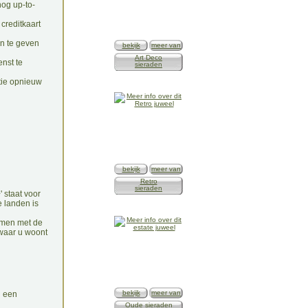
nog up-to-
creditkaart
an te geven
bekijk
meer van
Art Deco
nst te
sieraden
atie opnieuw
bekijk
meer van
Retro
sieraden
 staat voor
e landen is
emen met de
 waar u woont
bekijk
meer van
u een
Oude sieraden