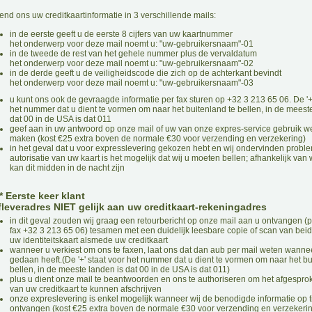
end ons uw creditkaartinformatie in 3 verschillende mails:
in de eerste geeft u de eerste 8 cijfers van uw kaartnummer
het onderwerp voor deze mail noemt u: "uw-gebruikersnaam"-01
in de tweede de rest van het gehele nummer plus de vervaldatum
het onderwerp voor deze mail noemt u: "uw-gebruikersnaam"-02
in de derde geeft u de veiligheidscode die zich op de achterkant bevindt
het onderwerp voor deze mail noemt u: "uw-gebruikersnaam"-03
u kunt ons ook de gevraagde informatie per fax sturen op +32 3 213 65 06. De '+'
het nummer dat u dient te vormen om naar het buitenland te bellen, in de meest
dat 00 in de USA is dat 011
geef aan in uw antwoord op onze mail of uw van onze expres-service gebruik we
maken (kost €25 extra boven de normale €30 voor verzending en verzekering)
in het geval dat u voor expresslevering gekozen hebt en wij ondervinden probl
autorisatie van uw kaart is het mogelijk dat wij u moeten bellen; afhankelijk van
kan dit midden in de nacht zijn
** Eerste keer klant
fleveradres NIET gelijk aan uw creditkaart-rekeningadres
in dit geval zouden wij graag een retourbericht op onze mail aan u ontvangen (p
fax +32 3 213 65 06) tesamen met een duidelijk leesbare copie of scan van beid
uw identiteitskaart alsmede uw creditkaart
wanneer u verkiest om ons te faxen, laat ons dat dan aub per mail weten wanne
gedaan heeft.(De '+' staat voor het nummer dat u dient te vormen om naar het bu
bellen, in de meeste landen is dat 00 in de USA is dat 011)
plus u dient onze mail te beantwoorden en ons te authoriseren om het afgespr
van uw creditkaart te kunnen afschrijven
onze expreslevering is enkel mogelijk wanneer wij de benodigde informatie op t
ontvangen (kost €25 extra boven de normale €30 voor verzending en verzekeri