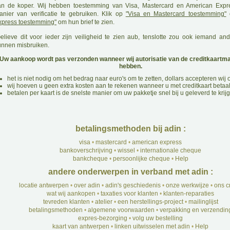
an de koper. Wij hebben toestemming van Visa, Mastercard en American Exp
anier van verificatie te gebruiken. Klik op
"Visa en Mastercard toestemming"
xpress toestemming"
om hun brief te zien.
G
elieve dit voor ieder zijn veiligheid te zien aub, tenslotte zou ook iemand an
unnen misbruiken.
Uw aankoop wordt pas verzonden wanneer wij autorisatie van de creditkaartm
hebben.
het is niet nodig om het bedrag naar euro's om te zetten, dollars accepteren wij 
wij hoeven u geen extra kosten aan te rekenen wanneer u met creditkaart betaa
betalen per kaart is de snelste manier om uw pakketje snel bij u geleverd te krij
betalingsmethoden bij adin :
visa
•
mastercard
•
american express
bankoverschrijving
•
wissel
•
internationale cheque
bankcheque
•
persoonlijke cheque
•
Help
andere onderwerpen in verband met adin :
locatie antwerpen
•
over adin
•
adin's geschiedenis
•
onze werkwijze
•
ons c
wat wij aankopen
•
taxaties voor klanten
•
klanten-reparaties
tevreden klanten
•
atelier
•
een herstellings-project
•
mailinglijst
betalingsmethoden
•
algemene voorwaarden
•
verpakking en verzendin
expres-bezorging
•
volg uw bestelling
kaart van antwerpen
•
linken uitwisselen met adin
•
Help