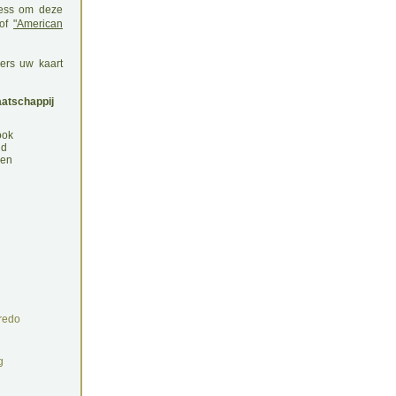
ress om deze
of
"American
ders uw kaart
aatschappij
ook
ld
gen
redo
g