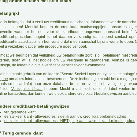
eilig online betalen met creditkaart
elangrijk!
H
et is belangrijk dat u eerst uw creditkaartmaatschappij informeert over de aanschaf
enst te doen! Meestal houden de creditkaart-maatschappijen transacties tegen
reventie wanneer het een voor de kaarthouder ongewone aanschaf betreft. 
reditkaart-procedure begint is het daarom verstandig dat u eerst contact op
reditkaart-maatschappij en hen verteld dat u een aanschaf bij ons wenst te doen. 
ent u verzekerd dat de hele procedure goed verloopt.
O
mdat we begrijpen dat veiligheid uw belangrijkste zorg is bij betalingen met credi
nternet, doen wij al het nodige om uw veiligheid te garanderen. Adin.be is gere
risign, de leider in digitale verificatie-services voor e-commerce.
A
din.be maakt gebruik van de laatste "Secure Socket Layer encryption technology" v
gone
om al uw informatie te beschermen. Deze technologie maakt het u mogelijk o
zoals creditcardinfo) naar onze database te sturen over een beveiligde lijn waa
ficieel
Verisign certificaat
hebben. Mocht u zich toch oncomfortabel voelen in
nline transacties, dan kunnen we u ook andere creditkaart-betalingswijzen aanbied
ndere creditkaart-betalingswijzen
terugkerende klant
eerste keer klant - afleveradres is gelijk aan uw creditkaart-rekeningadres
eerste keer klant - afleveradres is NIET gelijk aan uw creditkaart-rekeningadres
** Terugkerende klant