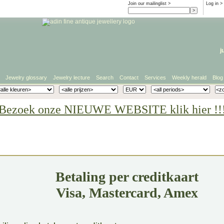
Join our mailinglist >
Log in
>
j
Jewelry glossary
Jewelry lecture
Search
Contact
Services
Weekly herald
Blog
Bezoek onze NIEUWE WEBSITE klik hier !!
Betaling per creditkaart
Visa, Mastercard, Amex