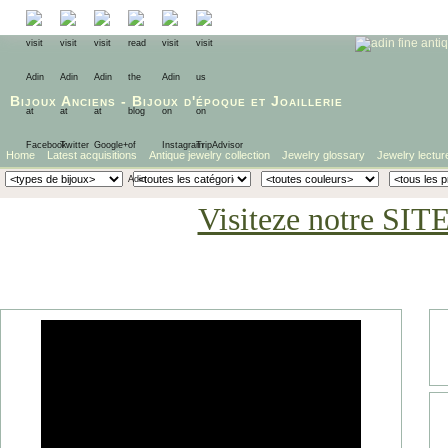
Bijoux Anciens
-
Bijoux d'époque
et
Joaillerie
Home
Latest acquisitions
Antique jewelry collection
Jewelry glossary
Jewelry lectur
Visiteze notre SIT