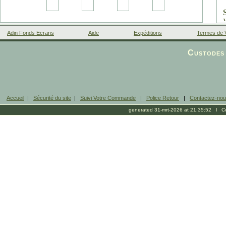
Adin Fonds Ecrans
Aide
Expéditions
Termes de 
Facebook
Custodes 
Accueil
|
Sécurité du site
|
Suivi Votre Commande
|
Police Retour
|
Contactez-no
generated 31-mrt-2026 at 21:35:52 l Cop
s
1