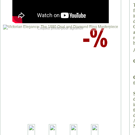
Cliquez photo pour agrandir
t
i
t