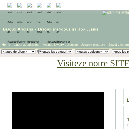
Bijoux Anciens
-
Bijoux d'époque
et
Joaillerie
Home
Latest acquisitions
Antique jewelry collection
Jewelry glossary
Jewelry lectur
Visiteze notre SIT
U