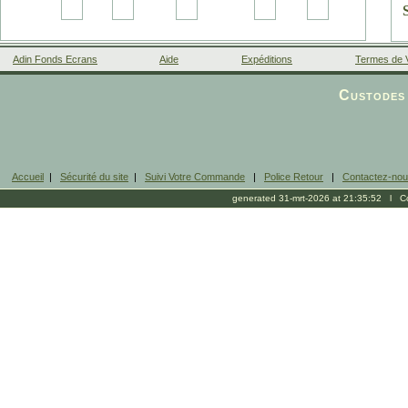
Adin Fonds Ecrans
Aide
Expéditions
Termes de 
Facebook
Custodes 
Accueil
|
Sécurité du site
|
Suivi Votre Commande
|
Police Retour
|
Contactez-no
generated 31-mrt-2026 at 21:35:52 l Cop
b