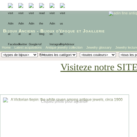
Bijoux Anciens
-
Bijoux d'époque
et
Joaillerie
Home
Latest acquisitions
Antique jewelry collection
Jewelry glossary
Jewelry lectur
Visiteze notre SIT
Cliquez photo pour agrandir