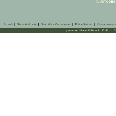
Custodes 
Accueil
|
Sécurité du site
|
Suivi Votre Commande
|
Police Retour
|
Contactez-no
generated 31-mrt-2026 at 21:35:52 l Cop