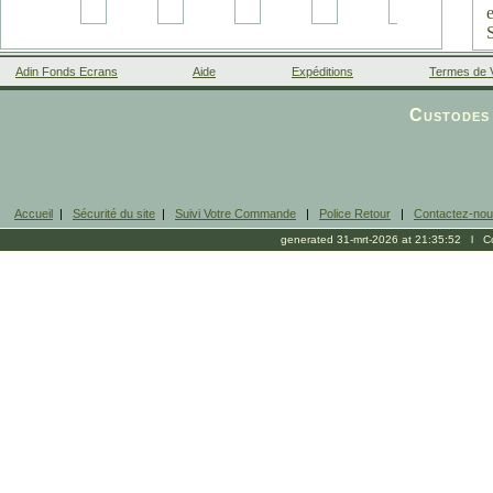
Adin Fonds Ecrans
Aide
Expéditions
Termes de 
Facebook
Custodes 
Accueil
|
Sécurité du site
|
Suivi Votre Commande
|
Police Retour
|
Contactez-no
generated 31-mrt-2026 at 21:35:52 l Cop