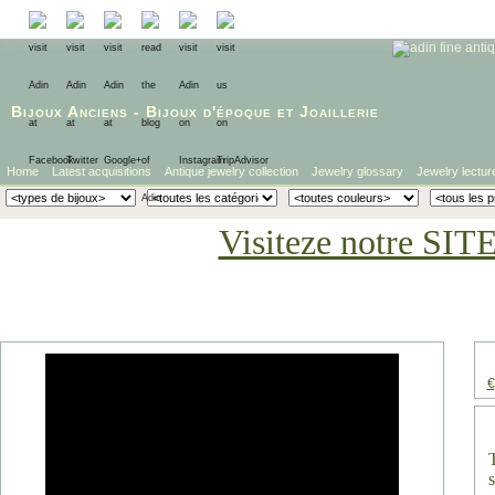
Bijoux Anciens
-
Bijoux d'époque
et
Joaillerie
Home
Latest acquisitions
Antique jewelry collection
Jewelry glossary
Jewelry lectur
Visiteze notre SIT
€