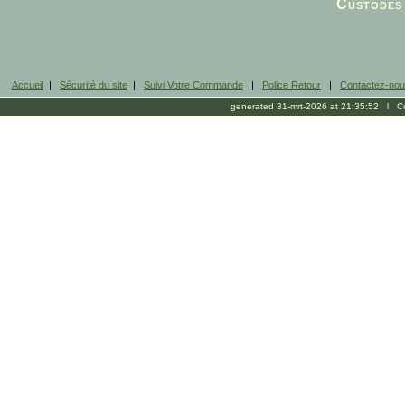
Custodes 
Accueil
|
Sécurité du site
|
Suivi Votre Commande
|
Police Retour
|
Contactez-no
generated 31-mrt-2026 at 21:35:52 l Cop