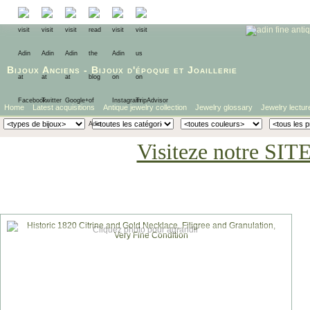
Bijoux Anciens
-
Bijoux d'époque
et
Joaillerie
Home
Latest acquisitions
Antique jewelry collection
Jewelry glossary
Jewelry lectur
Visiteze notre SIT
Cliquez photo pour agrandir