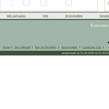
Adin wall papers
Help
Verzendpolitiek
Handela
Custodes 
Home
|
Site-veiligheid
|
Volg Uw Bestelling
|
Retourpolitiek
|
Contacteer Ons
|
aangemaakt op 31-mrt-2026 om 21:35:01
m