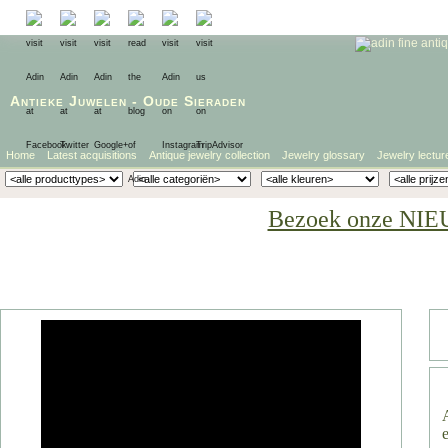
Antieke Juwelen
-
Oude Sieraden
Home
Latest acquisitions
Antique jewelry collection
Jewelry glossary
Jewelry lectur
Bezoek onze NIE