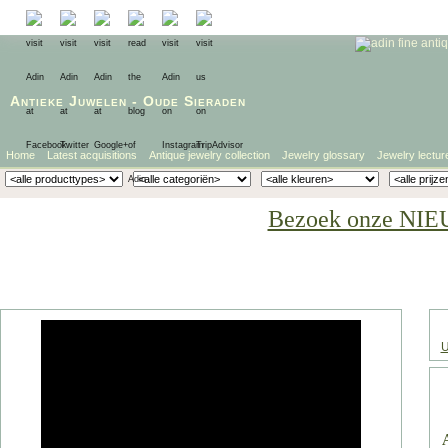
Antieke Juwelen
-
Oude Sieraden
Home
Latest acquisitions
Antique jewelry collection
Jewelry glossary
Jewelry lectur
Bezoek onze NIE
U