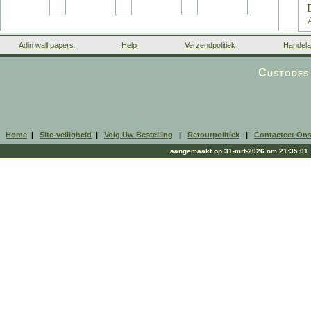
Adin wall papers
Help
Verzendpolitiek
Handela
Custodes 
Home
|
Site-veiligheid
|
Volg Uw Bestelling
|
Retourpolitiek
|
Contacteer On
aangemaakt op 31-mrt-2026 om 21:35:01