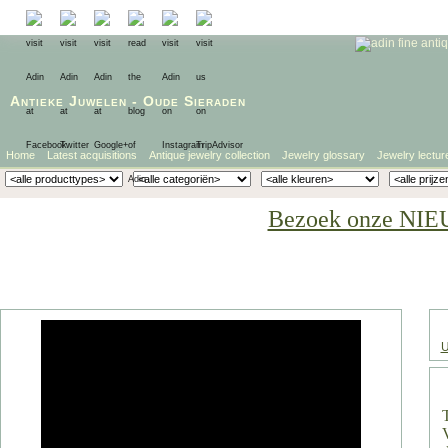
Antieke Juwelen
-
Oude Sieraden
Home
Latest acquisitions
Antique jewelry collection
Jewelry glossary
Jewelry lectur
Bezoek onze NIE
U