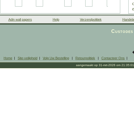
Adin wall papers
Help
Verzendpolitiek
Handela
Custodes 
Home
|
Site-veiligheid
|
Volg Uw Bestelling
|
Retourpolitiek
|
Contacteer Ons
|
aangemaakt op 31-mrt-2026 om 21:35:01