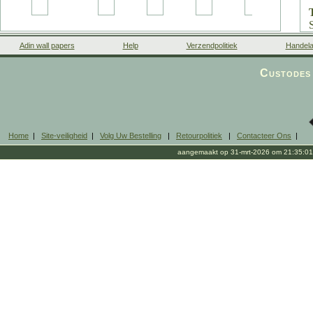
Adin wall papers
Help
Verzendpolitiek
Handela
Custodes 
Home
|
Site-veiligheid
|
Volg Uw Bestelling
|
Retourpolitiek
|
Contacteer Ons
|
aangemaakt op 31-mrt-2026 om 21:35:01