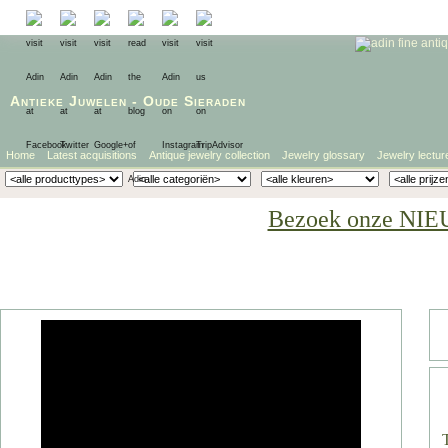
Antieke Juwelen
-
Oude Sieraden
Home
Latest acquisitions
Antique jewelry collection
Jewelry glossary
Jewelry lectur
Bezoek onze NIE