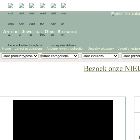
Antieke Juwelen
-
Oude Sieraden
Home
Latest acquisitions
Antique jewelry collection
Jewelry glossary
Jewelry lectur
Bezoek onze NIE