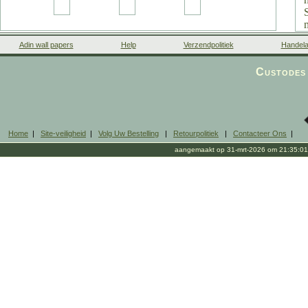
Adin wall papers
Help
Verzendpolitiek
Handela
Custodes 
Home
|
Site-veiligheid
|
Volg Uw Bestelling
|
Retourpolitiek
|
Contacteer Ons
|
aangemaakt op 31-mrt-2026 om 21:35:01
l