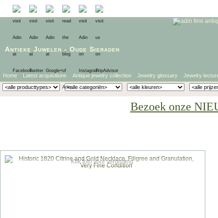
Antieke Juwelen
-
Oude Sieraden
Home
Latest acquisitions
Antique jewelry collection
Jewelry glossary
Jewelry lectur
Bezoek onze NIE
Klik foto voor vergroting