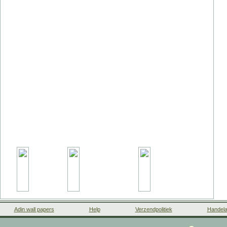
Adin wall papers
Help
Verzendpolitiek
Handela