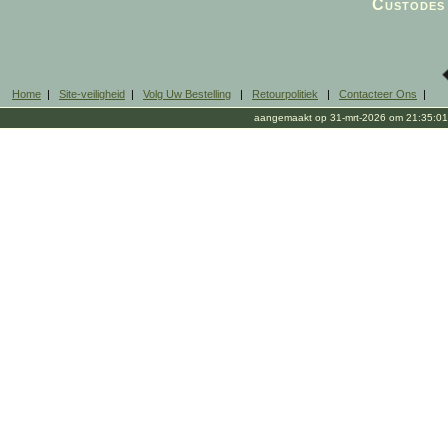
Custodes 
Home
|
Site-veiligheid
|
Volg Uw Bestelling
|
Retourpolitiek
|
Contacteer Ons
|
aangemaakt op 31-mrt-2026 om 21:35:01