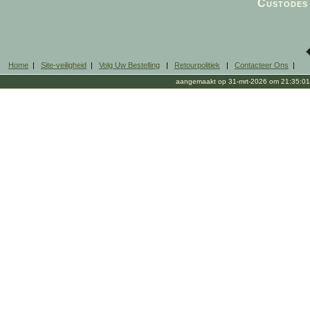
Custodes 
Home
|
Site-veiligheid
|
Volg Uw Bestelling
|
Retourpolitiek
|
Contacteer Ons
|
aangemaakt op 31-mrt-2026 om 21:35:01