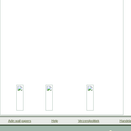
Adin wall papers
Help
Verzendpolitiek
Handela