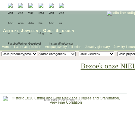
Antieke Juwelen
-
Oude Sieraden
Home
Latest acquisitions
Antique jewelry collection
Jewelry glossary
Jewelry lectur
Bezoek onze NIE
Klik foto voor vergroting