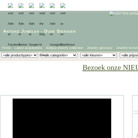
Antieke Juwelen
-
Oude Sieraden
Home
Latest acquisitions
Antique jewelry collection
Jewelry glossary
Jewelry lectur
Bezoek onze NIE