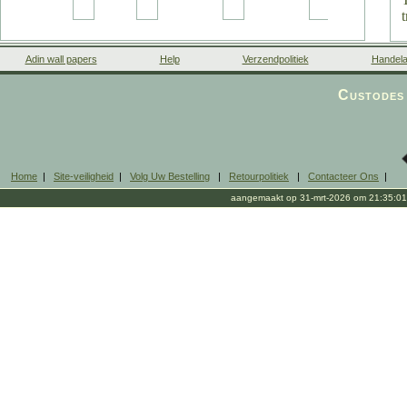
Adin wall papers
Help
Verzendpolitiek
Handela
Custodes 
Home
|
Site-veiligheid
|
Volg Uw Bestelling
|
Retourpolitiek
|
Contacteer Ons
|
aangemaakt op 31-mrt-2026 om 21:35:01
0