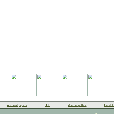
Adin wall papers
Help
Verzendpolitiek
Handela