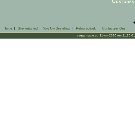
Custodes 
Home
|
Site-veiligheid
|
Volg Uw Bestelling
|
Retourpolitiek
|
Contacteer Ons
|
aangemaakt op 31-mrt-2026 om 21:35:01