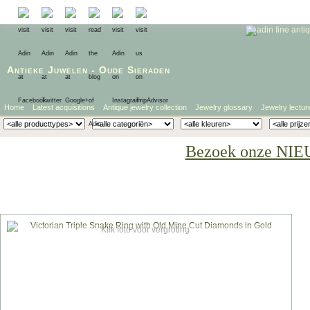
Antieke Juwelen
-
Oude Sieraden
Home
Latest acquisitions
Antique jewelry collection
Jewelry glossary
Jewelry lectur
Bezoek onze NIE
Klik foto voor vergroting