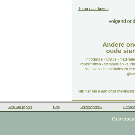
Terug naar boven
volgend on
Andere on
oude sier
introductie
•
functie
•
material
voorschriften
•
stempels en keur
stijl-overzicht
•
imitaties en ve
glos
klik hier om u aan onze mailinglist
Adin wall papers
Help
Verzendpolitiek
Handela
Custodes 