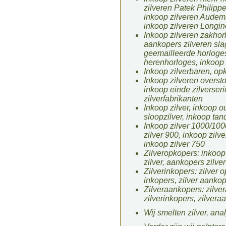
zilveren Patek Philippe
inkoop zilveren Audema
inkoop zilveren Longin
Inkoop zilveren zakhorl
aankopers zilveren sla
geemailleerde horloges
herenhorloges, inkoop
Inkoop zilverbaren, opk
Inkoop zilveren overst
inkoop einde zilverser
zilverfabrikanten
Inkoop zilver, inkoop ou
sloopzilver, inkoop tan
Inkoop zilver 1000/1000
zilver 900, inkoop zilve
inkoop zilver 750
Zilveropkopers: inkoop 
zilver, aankopers zilver
Zilverinkopers: zilver 
inkopers, zilver aanko
Zilveraankopers: zilve
zilverinkopers, zilver
Wij smelten zilver, anal