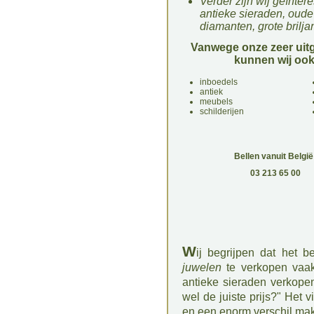
Verder zijn wij geïnter
antieke sieraden
,
oude
diamanten
,
grote brilja
Vanwege onze zeer uitg
kunnen wij ook
inboedels
antiek
meubels
schilderijen
Bellen vanuit België
03 213 65 00
W
ij begrijpen dat het 
juwelen
te verkopen vaak
antieke sieraden verkopen
wel de juiste prijs?" Het
en een enorm verschil make