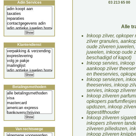
Adin Services
03 213 65 00
Alle tr
Inkoop zilver, opkoper 
zilver granules, aankop
Klantendienst
oude zilveren juwelen,
juwelen, inkoop oude z
beschadigd of kapot)
Inkoop servies, inkoop z
aankoop zilver theeserv
en theeservies, opkoper
Inkoop serviezen, inkoo
theeservies, inkoop zil
Betalingsmethoden
servies, inkoop zilvere
Inkoop zilveren parfumf
opkopers parfumflesjes
updozen, inkoop zilve
lippestifthouder
Inkoop zilveren sigare
inkopers zilveren tand
zilveren pilledozen, ink
Van rechtswege
inkoop zilveren knijpbri