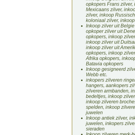
opkopers Frans zilver, 
Mexicaans zilver, inko
zilver, inkoop Russisch
koloniaal zilver, inkoop
Inkoop zilver uit Belgi
opkoper zilver uit Dene
opkopers, inkoop zilver
inkoop zilver uit Duits
inkoop zilver uit Ameri
opkopers, inkoop zilver
Afrika opkopers, inkoop
Batavia opkopers
Inkoop gesigneerd zilv
Webb etc.
inkopers zilveren ringe
hangers, aankopers zilv
zilveren armbanden, i
bedeltjes, inkoop zilv
inkoop zilveren broche
spelden, inkoop zilve
juwelen
Inkoop antiek zilver, i
juwelen, inkopers zilv
sieraden
Inkoop zilveren merk-h