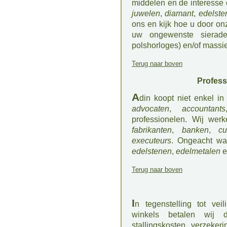
middelen en de interesse
juwelen
,
diamant
,
edelste
ons en kijk hoe u door on
uw ongewenste sierade
polshorloges) en/of massie
Terug naar boven
Profess
A
din koopt niet enkel i
advocaten
,
accountants
professionelen. Wij w
fabrikanten
,
banken
,
cu
executeurs
. Ongeacht wa
edelstenen
,
edelmetalen
e
Terug naar boven
I
n tegenstelling tot v
winkels betalen wij d
stallingskosten, verzeker