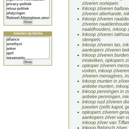
zilveren oorlepels
Inkoop zilveren balboe
zilveren allerhande, i
Inkoop zilveren naalde
zilveren naaldenhouder
naaldhouders, inkoop 
Juwelen op thema
Inkoop zilveren lakhoud
stempels
Inkoop zilveren tas, in
aankopers zilveren bek
Inkoop zilveren borden
miskelken, opkopers zi
opkoper zilveren messe
vorken, inkoop zilvere
zilveren menagères, i
Inkoop munten in zilve
antieke munten, inkoop
Inkoop penningen in zi
antieke penningen, ink
Inkoop oud zilveren d
juwelen (zelfs kapot, 
opkopers zilveren gesi
aankopers zilver van va
inkoop zilver van Tiffan
Inkoop Belgisch zilver