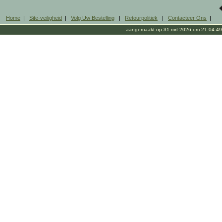
Home
|
Site-veiligheid
|
Volg Uw Bestelling
|
Retourpolitiek
|
Contacteer Ons
|
aangemaakt op 31-mrt-2026 om 21:04:49