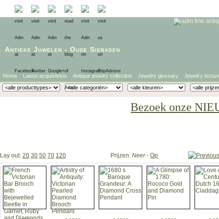
Antieke Juwelen
-
Oude Sieraden
Home
Latest acquisitions
Antique jewelry collection
Jewelry glossary
Jewelry lectur
Bezoek onze NIE
Lay out:
20
30
50
70
120
Prijzen:
Neer
-
Op