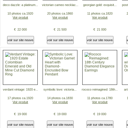
deco dazzle: a platinum...
victorian cameo necklac...
georgian gold: exquisit...
post
10 photos ca.1920
20 photos ca.1860
11 photos ca.1820
Voir produit
Voir produit
Voir produit
€ 22 000
€ 21 500
€ 21 000
verdant vintage: 1920 e...
symbolic love: victoria...
rococo reimagined: 18th...
art
17 photos ca.1920
14 photos ca.1830
11 photos ca.1780
Voir produit
Voir produit
Voir produit
€ 19 000
€ 19 000
€ 19 000