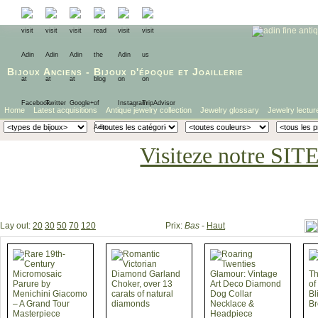
Bijoux Anciens
-
Bijoux d'époque
et
Joaillerie
Home
Latest acquisitions
Antique jewelry collection
Jewelry glossary
Jewelry lectur
Visiteze notre SIT
Lay out:
20
30
50
70
120
Prix:
Bas
-
Haut