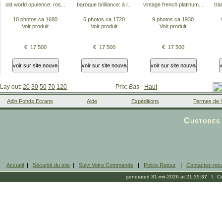
old world opulence: ros...
baroque brilliance: à l...
vintage french platinum...
tra
10 photos ca.1680
6 photos ca.1720
9 photos ca.1930
Voir produit
Voir produit
Voir produit
€ 17 500
€ 17 500
€ 17 500
Lay out:
20
30
50
70
120
Prix:
Bas
-
Haut
Adin Fonds Ecrans
Aide
Expéditions
Termes de 
Facebook
Custodes 
Accueil
|
Sécurité du site
|
Suivi Votre Commande
|
Police Retour
|
Contactez-no
generated 31-mrt-2026 at 21:35:37 l Cop