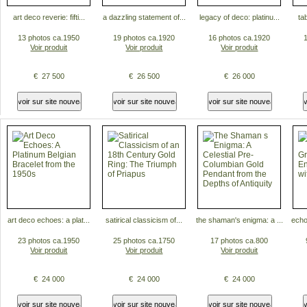
art deco reverie: fifti...
a dazzling statement of...
legacy of deco: platinu...
tab
13 photos ca.1950
19 photos ca.1920
16 photos ca.1920
Voir produit
Voir produit
Voir produit
€ 27 500
€ 26 500
€ 26 000
art deco echoes: a plat...
satirical classicism of...
the shaman's enigma: a ...
echo
23 photos ca.1950
25 photos ca.1750
17 photos ca.800
Voir produit
Voir produit
Voir produit
€ 24 000
€ 24 000
€ 24 000