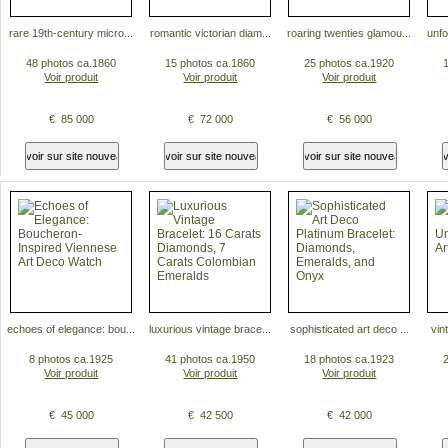
rare 19th-century micro...
romantic victorian diam...
roaring twenties glamou...
unfo
48 photos ca.1860
15 photos ca.1860
25 photos ca.1920
Voir produit
Voir produit
Voir produit
€ 85 000
€ 72 000
€ 56 000
echoes of elegance: bou...
luxurious vintage brace...
sophisticated art deco ...
vin
8 photos ca.1925
41 photos ca.1950
18 photos ca.1923
Voir produit
Voir produit
Voir produit
€ 45 000
€ 42 500
€ 42 000