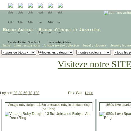
Bijoux Anciens
-
Bijoux d'époque
et
Joaillerie
Home
Latest acquisitions
Antique jewelry collection
Jewelry glossary
Jewelry lectur
Visiteze notre SIT
Lay out:
20
30
50
70
120
Prix:
Bas
-
Haut
Vintage ruby delight: 13.5ct untreated ruby in art deco ring
1950s love spark:
(ca.1920)