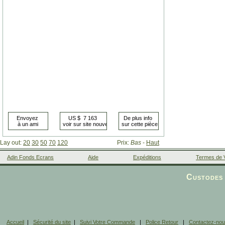
Lay out:
20
30
50
70
120
Prix:
Bas
-
Haut
Adin Fonds Ecrans
Aide
Expéditions
Termes de 
Facebook
Custodes 
Accueil
|
Sécurité du site
|
Suivi Votre Commande
|
Police Retour
|
Contactez-no