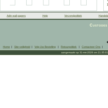
Adin wall papers
Help
Verzendpolitiek
Handela
Custodes 
s
Home
|
Site-veiligheid
|
Volg Uw Bestelling
|
Retourpolitiek
|
Contacteer Ons
|
aangemaakt op 31-mrt-2026 om 21:35:01
b