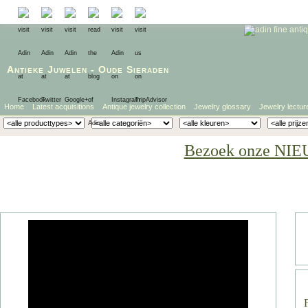
Antieke Juwelen
-
Oude Sieraden
Home
Latest acquisitions
Antique jewelry collection
Jewelry glossary
Jewelry lectur
Bezoek onze NIE