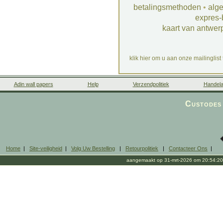
betalingsmethoden
•
alg
expres-
kaart van antwer
klik hier om u aan onze mailinglist
Adin wall papers
Help
Verzendpolitiek
Handela
Custodes 
Home
|
Site-veiligheid
|
Volg Uw Bestelling
|
Retourpolitiek
|
Contacteer Ons
|
aangemaakt op 31-mrt-2026 om 20:54:20