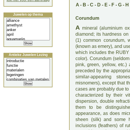
klik hier voor een aanvraag
A
-
B
-
C
-
D
-
E
-
F
-
G
-
H
Juwelen op thema
Corundum
A
mineral (aluminium oxi
diamond; its hardness on t
(1) common corundum, wh
(known as emery), and use
which includes the RUBY 
Antieke Juwelen Lezing
color). Corundum (seldom c
pink, green, yellow, etc.
preceded by the appropria
similar-appearing sto
misnomers), except that th
cases are probably due to 
characterized by their vi
dispersion, double refrac
them to be distinguishe
appearance, as does mic
sheen (silk) and some ha
inclusions (feathers) of r