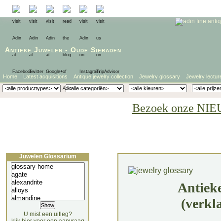
Antieke Juwelen
-
Oude Sieraden
Home
Latest acquisitions
Antique jewelry collection
Jewelry glossary
Jewelry lectur
Bezoek onze NIE
Juwelen Glossarium
Antiek
(verkl
U mist een uitleg?