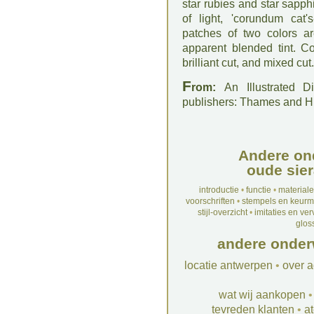
star rubies and star sapph
of light, 'corundum cat
patches of two colors 
apparent blended tint. C
brilliant cut, and mixed cut.
F
rom:
An Illustrated D
publishers: Thames and 
Andere on
oude sier
introductie
•
functie
•
material
voorschriften
•
stempels en keur
stijl-overzicht
•
imitaties en ve
glos
andere onder
locatie antwerpen
•
over a
wat wij aankopen
tevreden klanten
•
at