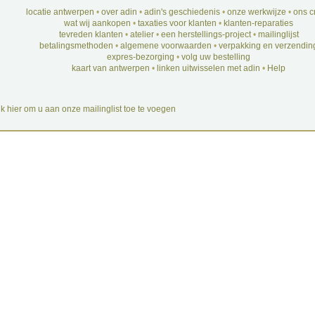
locatie antwerpen
•
over adin
•
adin's geschiedenis
•
onze werkwijze
•
ons c
wat wij aankopen
•
taxaties voor klanten
•
klanten-reparaties
tevreden klanten
•
atelier
•
een herstellings-project
•
mailinglijst
betalingsmethoden
•
algemene voorwaarden
•
verpakking en verzendin
expres-bezorging
•
volg uw bestelling
kaart van antwerpen
•
linken uitwisselen met adin
•
Help
ik hier om u aan onze mailinglist toe te voegen