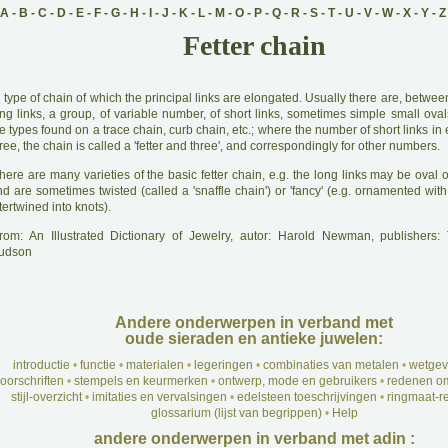
A
-
B
-
C
-
D
-
E
-
F
-
G
-
H
-
I
-
J
-
K
-
L
-
M
-
O
-
P
-
Q
-
R
-
S
-
T
-
U
-
V
-
W
-
X
-
Y
-
Z
Fetter chain
A
type of chain of which the principal links are elongated. Usually there are, betwee
ng links, a group, of variable number, of short links, sometimes simple small oval
e types found on a trace chain, curb chain, etc.; where the number of short links in
ree, the chain is called a 'fetter and three', and correspondingly for other numbers.
here are many varieties of the basic fetter chain, e.g. the long links may be oval 
d are sometimes twisted (called a 'snaffle chain') or 'fancy' (e.g. ornamented wit
tertwined into knots).
rom: An Illustrated Dictionary of Jewelry, autor: Harold Newman, publishers
udson
Andere onderwerpen in verband met
oude sieraden en antieke juwelen:
introductie
•
functie
•
materialen
•
legeringen
•
combinaties van metalen
•
wetgev
oorschriften
•
stempels en keurmerken
•
ontwerp, mode en gebruikers
•
redenen om
stijl-overzicht
•
imitaties en vervalsingen
•
edelsteen toeschrijvingen
•
ringmaat-re
glossarium (lijst van begrippen)
•
Help
andere onderwerpen in verband met adin :