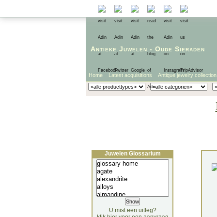
Antieke Juwelen
-
Oude Sieraden
Home
Latest acquisitions
Antique jewelry collection
Juwelen Glossarium
U mist een uitleg?