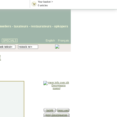
Your basket >
0 articles
uweliers
-
taxateurs
-
restaurateurs
-
opkopers
SPECIALS
English
Français
!
bekijk
meer van
(pre) Georgiaanse