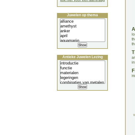
klik hier voor een aanvraag
Juwelen op thema
lo
th
th
T
Antieke Juwelen Lezing
an
in
F
H
v