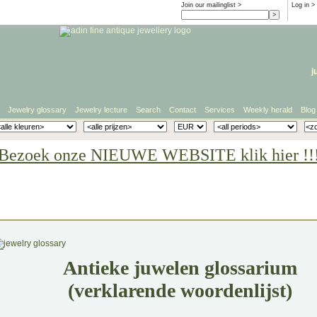
Join our mailinglist >
Log in
>
j
Jewelry glossary
Jewelry lecture
Search
Contact
Services
Weekly herald
Blog
Bezoek onze NIEUWE WEBSITE klik hier !!
Antieke juwelen glossarium
(verklarende woordenlijst)