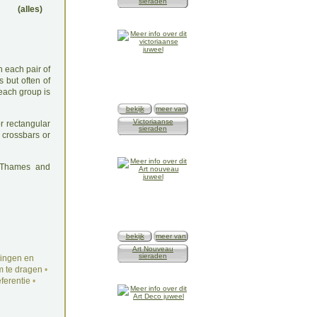
sieraden
(alles)
n each pair of
s but often of
 each group is
bekijk
meer van
Victoriaanse
or rectangular
sieraden
h crossbars or
: Thames and
bekijk
meer van
Art Nouveau
sieraden
ingen en
 te dragen
•
ferentie
•