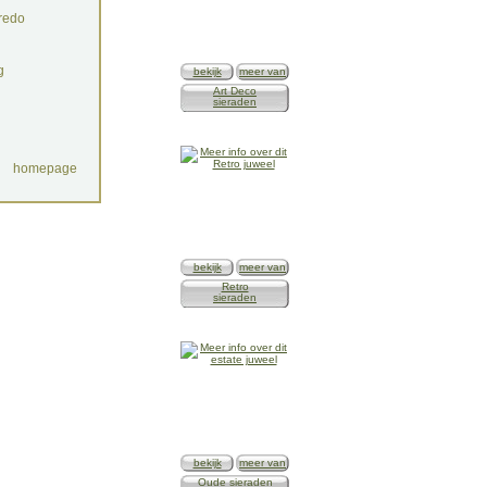
redo
g
bekijk
meer van
Art Deco
sieraden
homepage
bekijk
meer van
Retro
sieraden
bekijk
meer van
Oude sieraden