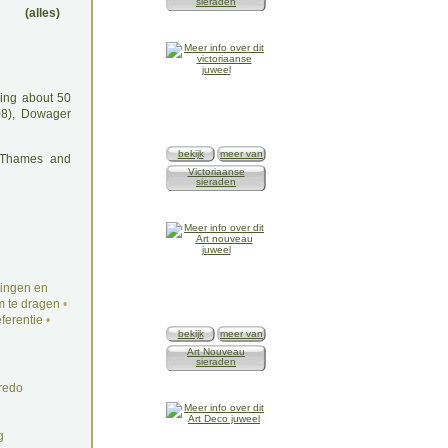
sieraden
(alles)
eing about 50
08), Dowager
bekijk
meer van
: Thames and
Victoriaanse
sieraden
ingen en
 te dragen
•
ferentie
•
bekijk
meer van
Art Nouveau
sieraden
redo
g