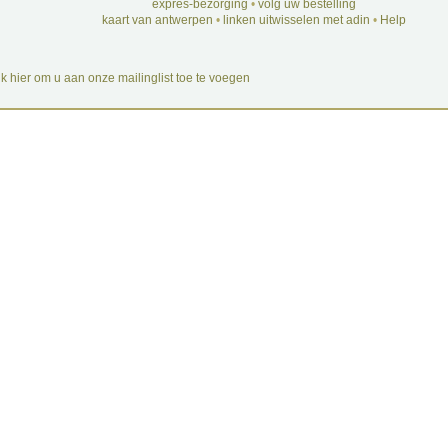
expres-bezorging
•
volg uw bestelling
kaart van antwerpen
•
linken uitwisselen met adin
•
Help
ik hier om u aan onze mailinglist toe te voegen