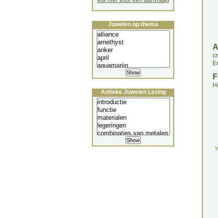
klik hier voor een aanvraag
Juwelen op thema
c
E
F
H
Antieke Juwelen Lezing
v