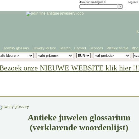
Join our mailinglist >
Log in
>
j
Jewelry glossary
Jewelry lecture
Search
Contact
Services
Weekly herald
Blog
Bezoek onze NIEUWE WEBSITE klik hier !!
Antieke juwelen glossarium
(verklarende woordenlijst)