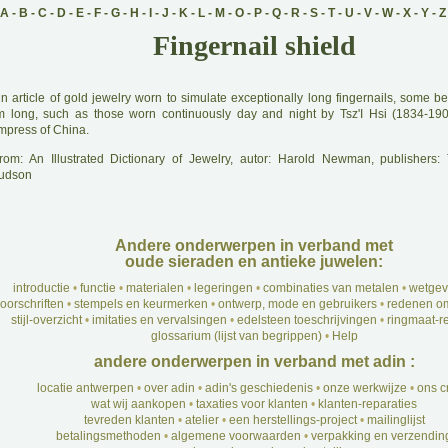
A
-
B
-
C
-
D
-
E
-
F
-
G
-
H
-
I
-
J
-
K
-
L
-
M
-
O
-
P
-
Q
-
R
-
S
-
T
-
U
-
V
-
W
-
X
-
Y
-
Z
Fingernail shield
A
n article of gold jewelry worn to simulate exceptionally long fingernails, some b
m long, such as those worn continuously day and night by Tsz'I Hsi (1834-19
mpress of China.
rom: An Illustrated Dictionary of Jewelry, autor: Harold Newman, publishers
udson
Andere onderwerpen in verband met
oude sieraden en antieke juwelen:
introductie
•
functie
•
materialen
•
legeringen
•
combinaties van metalen
•
wetgev
oorschriften
•
stempels en keurmerken
•
ontwerp, mode en gebruikers
•
redenen om
stijl-overzicht
•
imitaties en vervalsingen
•
edelsteen toeschrijvingen
•
ringmaat-re
glossarium (lijst van begrippen)
•
Help
andere onderwerpen in verband met adin :
locatie antwerpen
•
over adin
•
adin's geschiedenis
•
onze werkwijze
•
ons c
wat wij aankopen
•
taxaties voor klanten
•
klanten-reparaties
tevreden klanten
•
atelier
•
een herstellings-project
•
mailinglijst
betalingsmethoden
•
algemene voorwaarden
•
verpakking en verzendin