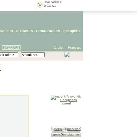
Your basket >
0 articles
uweliers
-
taxateurs
-
restaurateurs
-
opkopers
SPECIALS
English
Français
!
bekijk
meer van
(pre) Georgiaanse