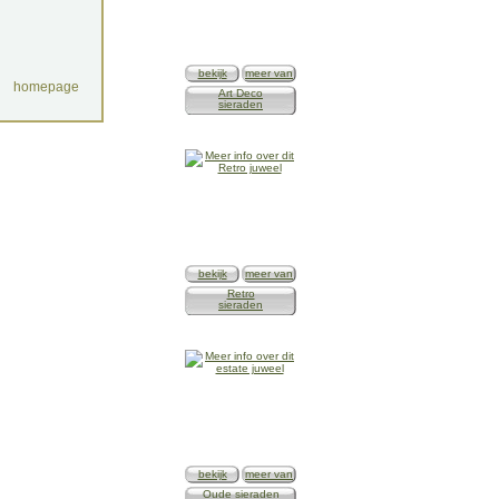
bekijk
meer van
homepage
Art Deco
sieraden
bekijk
meer van
Retro
sieraden
bekijk
meer van
Oude sieraden