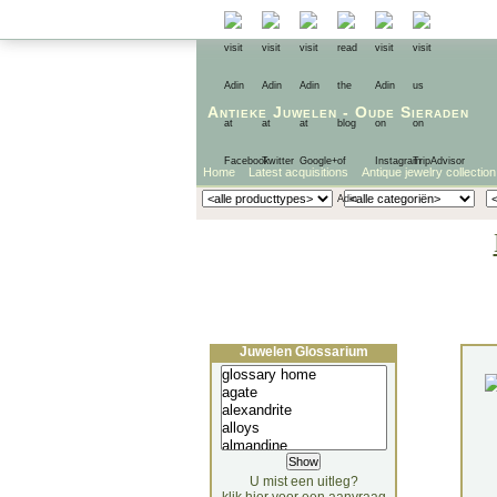
Antieke Juwelen
-
Oude Sieraden
Home
Latest acquisitions
Antique jewelry collection
Juwelen Glossarium
U mist een uitleg?