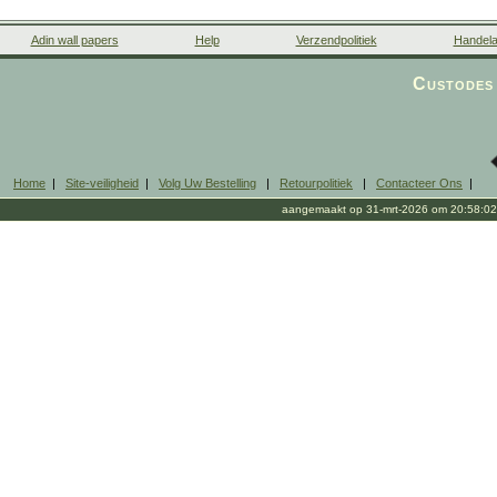
Adin wall papers
Help
Verzendpolitiek
Handela
Custodes 
Home
|
Site-veiligheid
|
Volg Uw Bestelling
|
Retourpolitiek
|
Contacteer Ons
|
aangemaakt op 31-mrt-2026 om 20:58:02