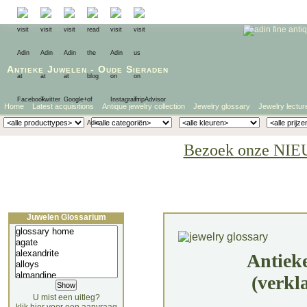
Antieke Juwelen
-
Oude Sieraden
Home
Latest acquisitions
Antique jewelry collection
Jewelry glossary
Jewelry lectur
Bezoek onze NIE
Juwelen Glossarium
Antiek
(verkl
U mist een uitleg?