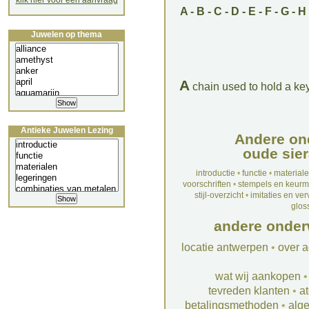
klik hier voor een aanvraag
A
-
B
-
C
-
D
-
E
-
F
-
G
-
H
Juwelen op thema
A
chain used to hold a ke
Antieke Juwelen Lezing
Andere on
oude sier
introductie
•
functie
•
material
voorschriften
•
stempels en keur
stijl-overzicht
•
imitaties en ve
glos
andere onder
locatie antwerpen
•
over a
wat wij aankopen
tevreden klanten
•
at
betalingsmethoden
•
alg