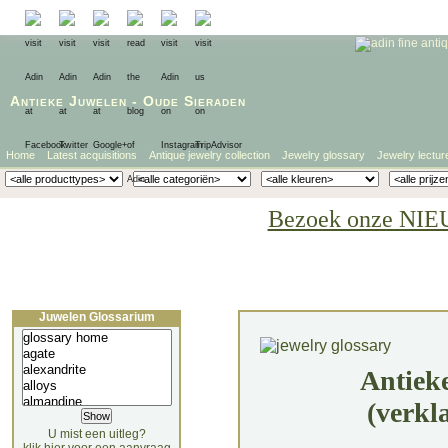
Antieke Juwelen
-
Oude Sieraden
Home
Latest acquisitions
Antique jewelry collection
Jewelry glossary
Jewelry lectur
Bezoek onze NIE
Juwelen Glossarium
Antiek
(verkl
U mist een uitleg?