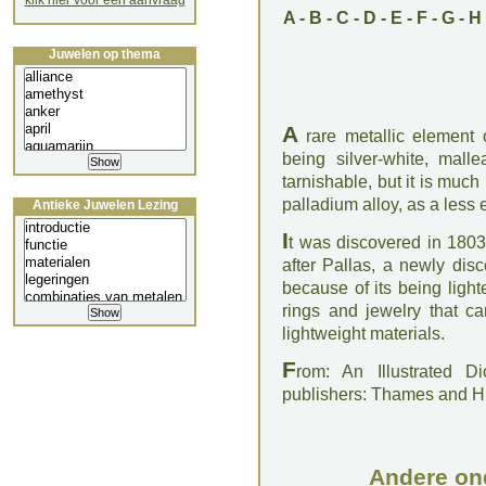
klik hier voor een aanvraag
A
-
B
-
C
-
D
-
E
-
F
-
G
-
H
Juwelen op thema
A
rare metallic element o
being silver-white, malle
tarnishable, but it is much 
palladium alloy, as a less 
Antieke Juwelen Lezing
I
t was discovered in 180
after Pallas, a newly dis
because of its being ligh
rings and jewelry that ca
lightweight materials.
F
rom: An Illustrated D
publishers: Thames and 
Andere on