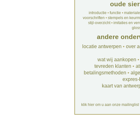
oude sier
introductie
•
functie
•
material
voorschriften
•
stempels en keur
stijl-overzicht
•
imitaties en ve
glos
andere onder
locatie antwerpen
•
over a
wat wij aankopen
tevreden klanten
•
at
betalingsmethoden
•
alg
expres-
kaart van antwer
klik hier om u aan onze mailinglist