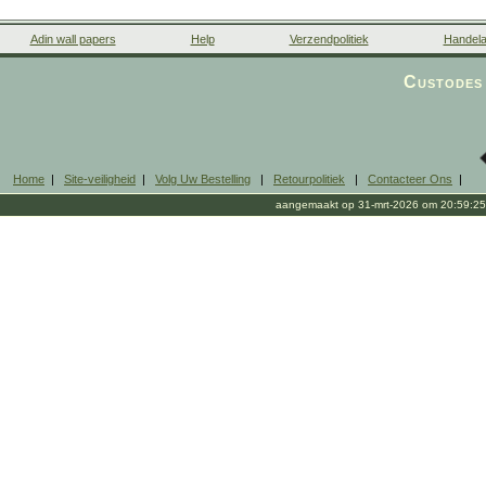
Adin wall papers
Help
Verzendpolitiek
Handela
Custodes 
Home
|
Site-veiligheid
|
Volg Uw Bestelling
|
Retourpolitiek
|
Contacteer Ons
|
aangemaakt op 31-mrt-2026 om 20:59:25