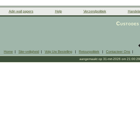
Adin wall papers
Help
Verzendpolitiek
Handela
Custodes 
Home
|
Site-veiligheid
|
Volg Uw Bestelling
|
Retourpolitiek
|
Contacteer Ons
|
aangemaakt op 31-mrt-2026 om 21:00:29