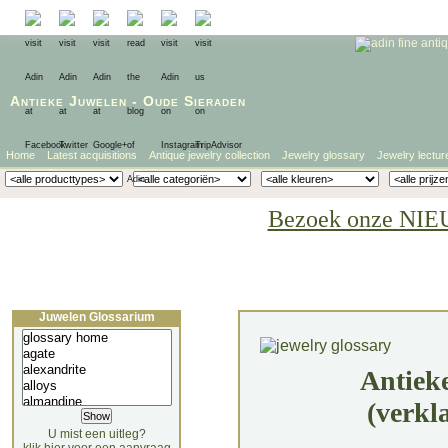
Antieke Juwelen
-
Oude Sieraden
Home
Latest acquisitions
Antique jewelry collection
Jewelry glossary
Jewelry lectur
Bezoek onze NIE
Juwelen Glossarium
Antiek
(verkl
U mist een uitleg?