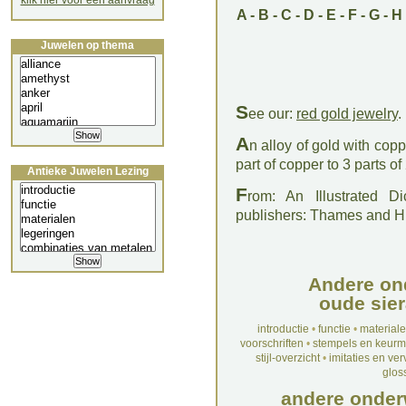
klik hier voor een aanvraag
A
-
B
-
C
-
D
-
E
-
F
-
G
-
H
Juwelen op thema
S
ee our:
red gold jewelry
.
A
n alloy of gold with copp
part of copper to 3 parts of
Antieke Juwelen Lezing
F
rom: An Illustrated D
publishers: Thames and 
Andere on
oude sier
introductie
•
functie
•
material
voorschriften
•
stempels en keur
stijl-overzicht
•
imitaties en ve
glos
andere onder