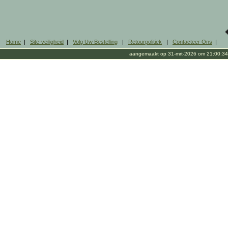
Home
|
Site-veiligheid
|
Volg Uw Bestelling
|
Retourpolitiek
|
Contacteer Ons
|
aangemaakt op 31-mrt-2026 om 21:00:34