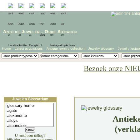
Antieke Juwelen
-
Oude Sieraden
Home
Latest acquisitions
Antique jewelry collection
Jewelry glossary
Jewelry lectur
Bezoek onze NIE
Juwelen Glossarium
Antiek
(verkl
U mist een uitleg?