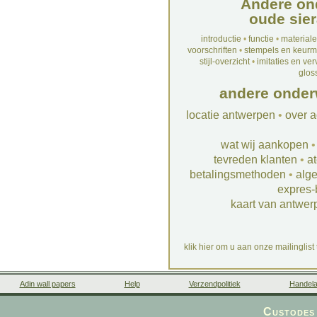
Andere on
oude sier
introductie
•
functie
•
material
voorschriften
•
stempels en keur
stijl-overzicht
•
imitaties en ve
glos
andere onder
locatie antwerpen
•
over a
wat wij aankopen
tevreden klanten
•
at
betalingsmethoden
•
alg
expres-
kaart van antwer
klik hier om u aan onze mailinglist
Adin wall papers
Help
Verzendpolitiek
Handela
Custodes 