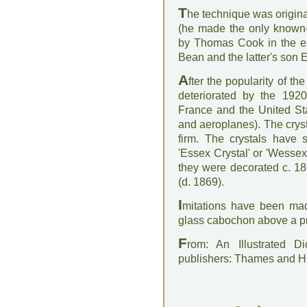
T
he technique was origina
(he made the only known-
by Thomas Cook in the ea
Bean and the latter's son
A
fter the popularity of th
deteriorated by the 19
France and the United St
and aeroplanes). The crys
firm. The crystals have
'Essex Crystal' or 'Wessex
they were decorated c. 18
(d. 1869).
I
mitations have been mad
glass cabochon above a pr
F
rom: An Illustrated D
publishers: Thames and 