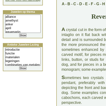
klik hier voor een aanvraag
A
-
B
-
C
-
D
-
E
-
F
-
G
-
H
Juwelen op thema
Rever
A
crystal cut in the form 
intaglio on it flat back wi
detail and is surrounded 
the more pronounced the t
Antieke Juwelen Lezing
sometimes enhanced by a 
carved motif, for pieces m
links, button, or studs f
dog, and for pieces in a b
monogram; some examples 
S
ometimes two crystals 
pendant, preferably with
depicting the front and ba
dog. Some examples cons
cabochons, each carved wit
perspective.