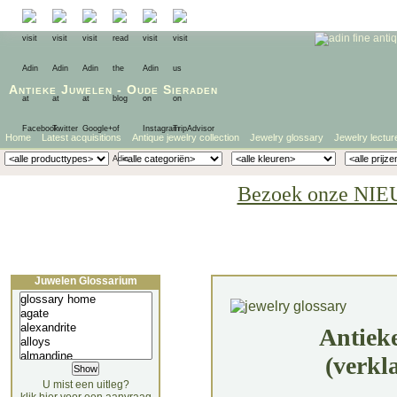
Antieke Juwelen
-
Oude Sieraden
Home
Latest acquisitions
Antique jewelry collection
Jewelry glossary
Jewelry lectur
Bezoek onze NIE
Juwelen Glossarium
Antiek
(verkl
U mist een uitleg?