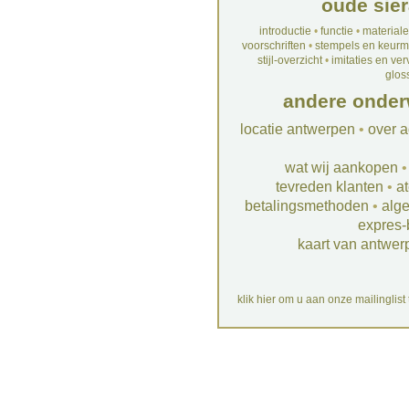
oude sier
introductie
•
functie
•
material
voorschriften
•
stempels en keur
stijl-overzicht
•
imitaties en ve
glos
andere onder
locatie antwerpen
•
over a
wat wij aankopen
tevreden klanten
•
at
betalingsmethoden
•
alg
expres-
kaart van antwer
klik hier om u aan onze mailinglist