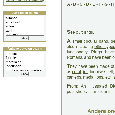
klik hier voor een aanvraag
A
-
B
-
C
-
D
-
E
-
F
-
G
-
H
Juwelen op thema
S
ee our:
rings
.
A
small circular band, ge
also including
other types
Antieke Juwelen Lezing
functionally. Rings ha
Romans, and have been cont
T
hey have been made o
as
coral
,
jet
, tortoise shell,
cameos
,
medallions
, etc.,
F
rom: An Illustrated D
publishers: Thames and 
Andere on