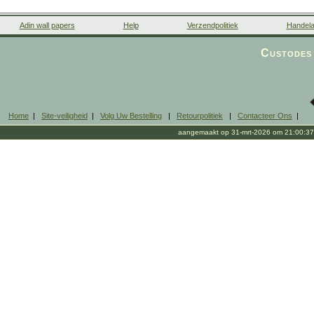
Adin wall papers
Help
Verzendpolitiek
Handela
Custodes 
Home
|
Site-veiligheid
|
Volg Uw Bestelling
|
Retourpolitiek
|
Contacteer Ons
|
aangemaakt op 31-mrt-2026 om 21:00:37