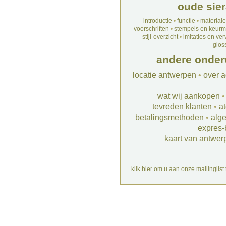
oude sier
introductie
•
functie
•
material
voorschriften
•
stempels en keur
stijl-overzicht
•
imitaties en ve
glos
andere onder
locatie antwerpen
•
over a
wat wij aankopen
tevreden klanten
•
at
betalingsmethoden
•
alg
expres-
kaart van antwer
klik hier om u aan onze mailinglist