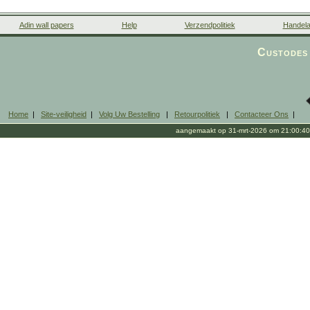
Adin wall papers
Help
Verzendpolitiek
Handela
Custodes 
Home
|
Site-veiligheid
|
Volg Uw Bestelling
|
Retourpolitiek
|
Contacteer Ons
|
aangemaakt op 31-mrt-2026 om 21:00:40