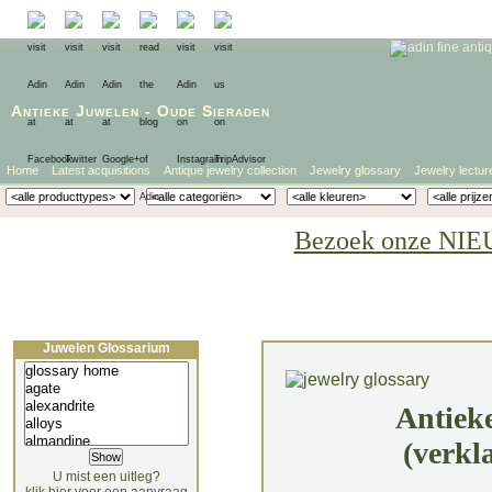
Antieke Juwelen
-
Oude Sieraden
Home
Latest acquisitions
Antique jewelry collection
Jewelry glossary
Jewelry lectur
Bezoek onze NIE
Juwelen Glossarium
Antiek
(verkl
U mist een uitleg?