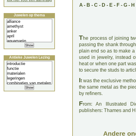
klik hier voor een aanvraag
A
-
B
-
C
-
D
-
E
-
F
-
G
-
H
Juwelen op thema
T
he process of joining tw
passing the shank through
plain end so as to make a
used in jewelry, instead o
Antieke Juwelen Lezing
heat or when one part was t
to secure the studs to articl
I
t was the exclusive method
the same metal as the piec
by refiners.
F
rom: An Illustrated D
publishers: Thames and 
Andere on