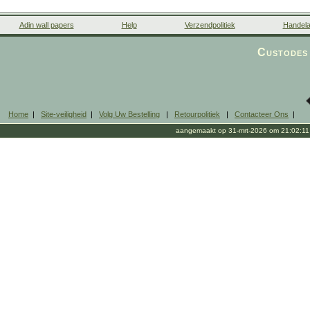
Adin wall papers
Help
Verzendpolitiek
Handela
Custodes 
Home
|
Site-veiligheid
|
Volg Uw Bestelling
|
Retourpolitiek
|
Contacteer Ons
|
aangemaakt op 31-mrt-2026 om 21:02:11