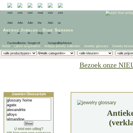
Antieke Juwelen
-
Oude Sieraden
Home
Latest acquisitions
Antique jewelry collection
Jewelry glossary
Jewelry lectur
Bezoek onze NIE
Juwelen Glossarium
Antiek
(verkl
U mist een uitleg?