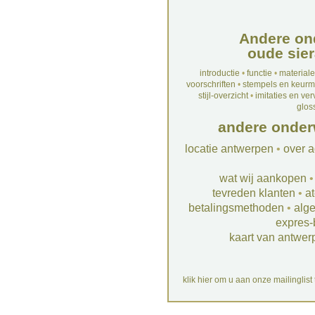
Andere on
oude sier
introductie
•
functie
•
material
voorschriften
•
stempels en keur
stijl-overzicht
•
imitaties en ve
glos
andere onder
locatie antwerpen
•
over a
wat wij aankopen
tevreden klanten
•
at
betalingsmethoden
•
alg
expres-
kaart van antwer
klik hier om u aan onze mailinglist