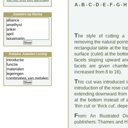
klik hier voor een aanvraag
A
-
B
-
C
-
D
-
E
-
F
-
G
-
H
Juwelen op thema
T
he style of cutting a
removing the natural points
rectangular table at the to
surface (culet) at the bot
Antieke Juwelen Lezing
facets sloping upward and
facets are given chamfe
increased from 8 to 16).
T
his cut was introduced i
introduction of the rose cut
extending downward from th
at the bottom instead of 
'thin cut' or 'thick cut', d
F
rom: An Illustrated D
publishers: Thames and 