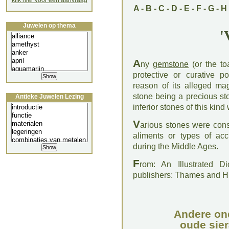
klik hier voor een aanvraag
A
-
B
-
C
-
D
-
E
-
F
-
G
-
H
Juwelen op thema
'
A
ny
gemstone
(or the to
protective or curative p
reason of its alleged ma
stone being a precious sto
Antieke Juwelen Lezing
inferior stones of this kind
V
arious stones were consi
aliments or types of acc
during the Middle Ages.
F
rom: An Illustrated D
publishers: Thames and 
Andere on
oude sier