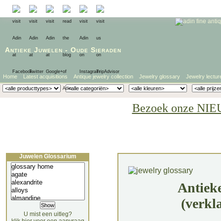
Antieke Juwelen
-
Oude Sieraden
Home
Latest acquisitions
Antique jewelry collection
Jewelry glossary
Jewelry lectur
Bezoek onze NIE
Juwelen Glossarium
Antiek
(verkl
U mist een uitleg?