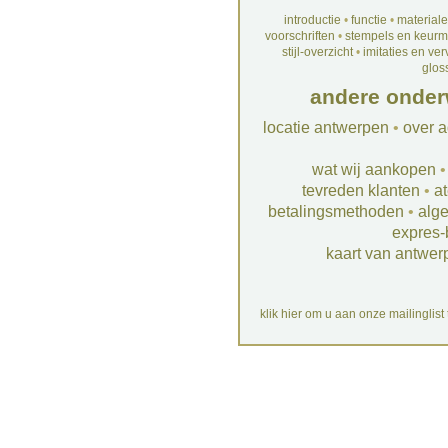
introductie
•
functie
•
material
voorschriften
•
stempels en keur
stijl-overzicht
•
imitaties en ve
glos
andere onder
locatie antwerpen
•
over a
wat wij aankopen
tevreden klanten
•
at
betalingsmethoden
•
alg
expres-
kaart van antwer
klik hier om u aan onze mailinglist