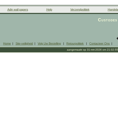
Adin wall papers
Help
Verzendpolitiek
Handela
Custodes 
Home
|
Site-veiligheid
|
Volg Uw Bestelling
|
Retourpolitiek
|
Contacteer Ons
|
aangemaakt op 31-mrt-2026 om 21:02:55