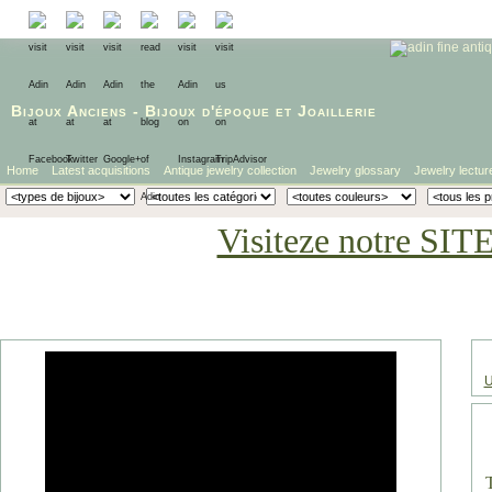
Bijoux Anciens
-
Bijoux d'époque
et
Joaillerie
Home
Latest acquisitions
Antique jewelry collection
Jewelry glossary
Jewelry lectur
Visiteze notre SIT
U