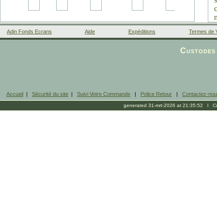
Adin Fonds Ecrans
Aide
Expéditions
Termes de 
Facebook
Custodes 
Accueil
|
Sécurité du site
|
Suivi Votre Commande
|
Police Retour
|
Contactez-no
generated 31-mrt-2026 at 21:35:52 l Cop