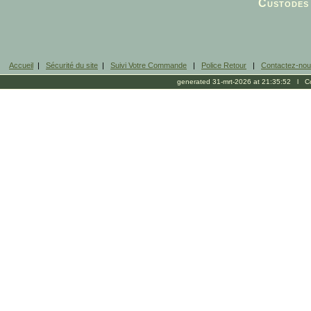
Custodes 
Accueil
|
Sécurité du site
|
Suivi Votre Commande
|
Police Retour
|
Contactez-no
generated 31-mrt-2026 at 21:35:52 l Cop