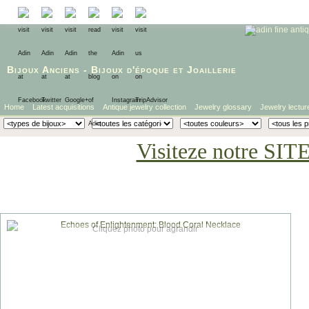
Bijoux Anciens
-
Bijoux d'époque
et
Joaillerie
Home
Latest acquisitions
Antique jewelry collection
Jewelry glossary
Jewelry lectur
Visiteze notre SIT
Cliquez photo pour agrandir