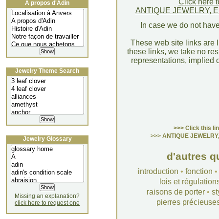
Click here t
À propos d'Adin
ANTIQUE JEWELRY, 
In case we do not have
These web site links are l
these links, we take no re
representations, implied o
Jewelry Theme Search
>>> Click this li
>>> ANTIQUE JEWELRY
Jewelry Glossary
d'autres q
introduction
•
fonction
lois et régulation
raisons de porter
•
st
Missing an explanation?
pierres précieuse
click here to request one