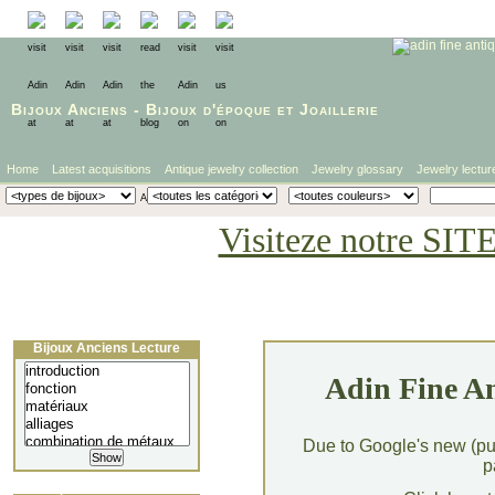
Bijoux Anciens
-
Bijoux d'époque
et
Joaillerie
Home
Latest acquisitions
Antique jewelry collection
Jewelry glossary
Jewelry lectur
Visiteze notre SIT
Bijoux Anciens Lecture
Adin Fine An
Due to Google's new (pu
p