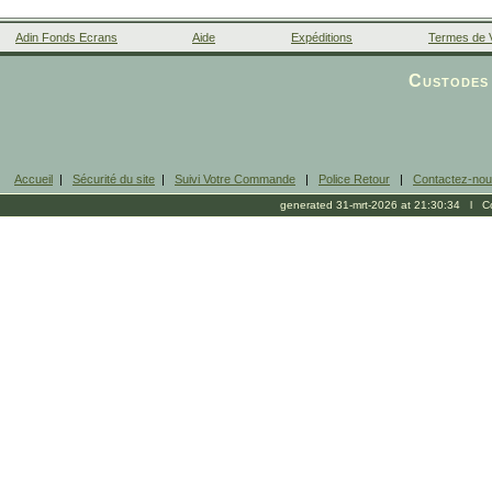
Adin Fonds Ecrans
Aide
Expéditions
Termes de 
Facebook
Custodes 
Accueil
|
Sécurité du site
|
Suivi Votre Commande
|
Police Retour
|
Contactez-no
generated 31-mrt-2026 at 21:30:34 l Cop