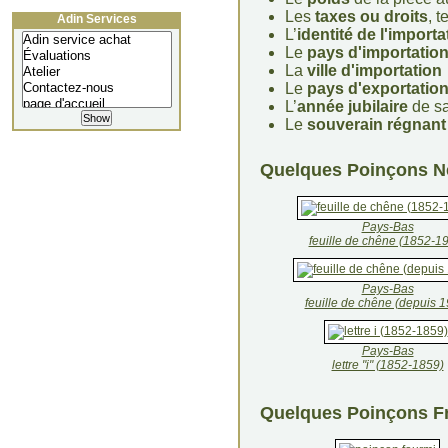
Les
taxes ou droits
, 
Adin Services
L’
identité de l'importa
Le
pays d'importatio
La
ville d'importation
Le
pays d'exportatio
L’
année jubilaire
de sa
Le
souverain régnant
Quelques Poinçons N
Pays-Bas
feuille de chêne (1852-1
Pays-Bas
feuille de chêne (depuis 
Pays-Bas
lettre "i" (1852-1859)
Quelques Poinçons F