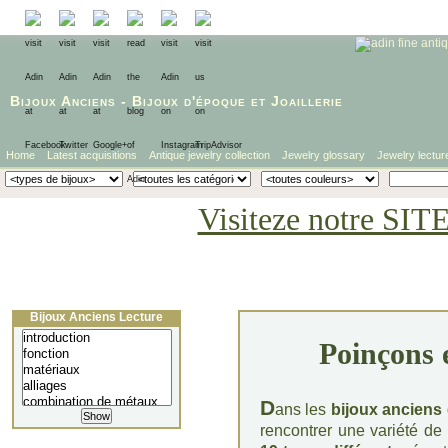
Bijoux Anciens
-
Bijoux d'époque
et
Joaillerie
Home
Latest acquisitions
Antique jewelry collection
Jewelry glossary
Jewelry lectur
Visiteze notre SIT
Bijoux Anciens Lecture
Poinçons 
D
ans les
bijoux anciens 
rencontrer une variété de