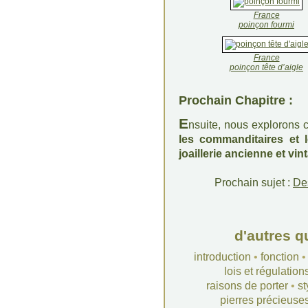
France
poinçon fourmi
France
poinçon tête d’aigle
Prochain Chapitre :
E
nsuite, nous explorons
les commanditaires et l
joaillerie ancienne et vin
Prochain sujet :
De
d'autres q
introduction
•
fonction
lois et régulation
raisons de porter
•
st
pierres précieuse