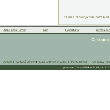
Cliquez ici pour joindre notre mail
Adin Fonds Ecrans
Aide
Expéditions
Termes de 
Facebook
Custodes 
Accueil
|
Sécurité du site
|
Suivi Votre Commande
|
Police Retour
|
Contactez-no
generated 31-mrt-2026 at 21:08:43 l Cop