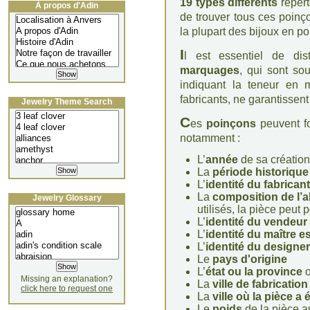
19 types différents
réperto
À propos d'Adin
de trouver tous ces poinç
la plupart des bijoux en p
I
l est essentiel de di
marquages
, qui sont so
indiquant la teneur en m
fabricants, ne garantissent
Jewelry Theme Search
C
es
poinçons
peuvent fo
notamment :
L’
année
de sa création
La
période historique
L’
identité du fabricant
La
composition de l’a
Jewelry Glossary
utilisés, la pièce peut 
L’
identité du vendeur
L’
identité du maître 
L’
identité du designer
Le
pays d'origine
L’
état ou la province
o
Missing an explanation?
La
ville de fabrication
click here to request one
La
ville où la pièce a
Le
poids
de la pièce 