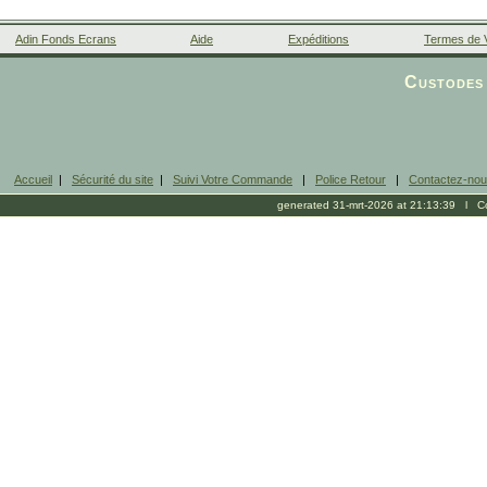
Adin Fonds Ecrans
Aide
Expéditions
Termes de 
Facebook
Custodes 
Accueil
|
Sécurité du site
|
Suivi Votre Commande
|
Police Retour
|
Contactez-no
generated 31-mrt-2026 at 21:13:39 l Cop