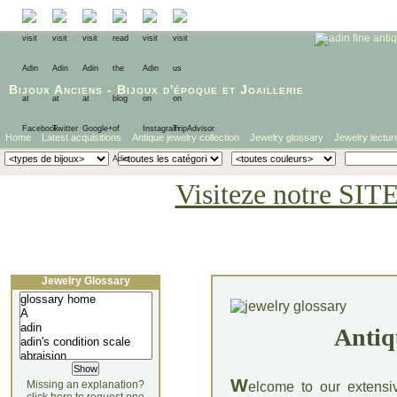
Bijoux Anciens
-
Bijoux d'époque
et
Joaillerie
Home
Latest acquisitions
Antique jewelry collection
Jewelry glossary
Jewelry lectur
Visiteze notre SIT
Jewelry Glossary
Antiq
W
Missing an explanation?
elcome to our extensi