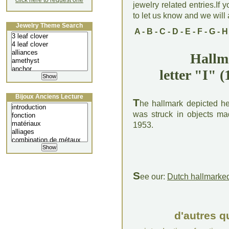
click here to request one
jewelry related entries.If 
to let us know and we will a
Jewelry Theme Search
A
-
B
-
C
-
D
-
E
-
F
-
G
-
H
Hallm
letter "I" 
Bijoux Anciens Lecture
T
he hallmark depicted her
was struck in objects m
1953.
S
ee our:
Dutch hallmarked
d'autres q