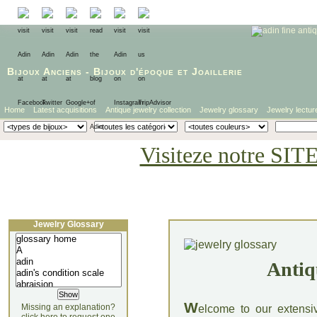
Bijoux Anciens
-
Bijoux d'époque
et
Joaillerie
Home
Latest acquisitions
Antique jewelry collection
Jewelry glossary
Jewelry lectur
Visiteze notre SIT
Jewelry Glossary
Antiq
W
Missing an explanation?
elcome to our extensi