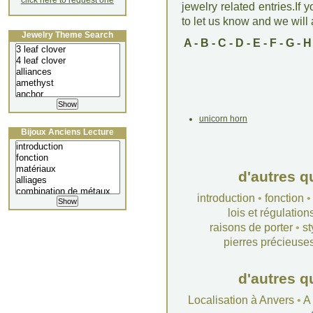
click here to request one
jewelry related entries.If 
to let us know and we will a
Jewelry Theme Search
A
-
B
-
C
-
D
-
E
-
F
-
G
-
H
unicorn horn
Bijoux Anciens Lecture
d'autres q
introduction
•
fonction
lois et régulation
raisons de porter
•
st
pierres précieuse
d'autres q
Localisation à Anvers
•
A