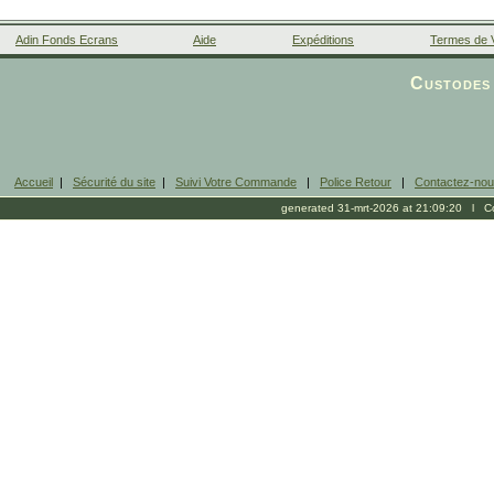
Adin Fonds Ecrans
Aide
Expéditions
Termes de 
Facebook
Custodes 
Accueil
|
Sécurité du site
|
Suivi Votre Commande
|
Police Retour
|
Contactez-no
generated 31-mrt-2026 at 21:09:20 l Cop