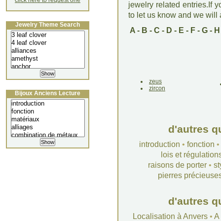
click here to request one
jewelry related entries.If 
to let us know and we will a
Jewelry Theme Search
A
-
B
-
C
-
D
-
E
-
F
-
G
-
H
zeus
zircon
Bijoux Anciens Lecture
d'autres q
introduction
•
fonction
lois et régulation
raisons de porter
•
st
pierres précieuse
d'autres q
Localisation à Anvers
•
A