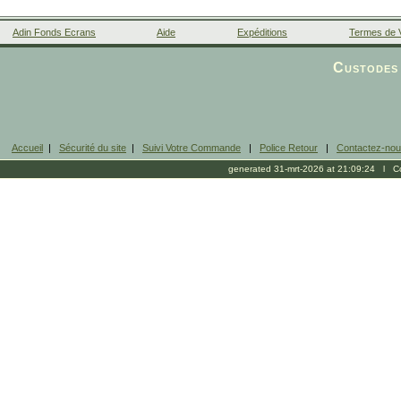
Adin Fonds Ecrans
Aide
Expéditions
Termes de 
Facebook
Custodes 
Accueil
|
Sécurité du site
|
Suivi Votre Commande
|
Police Retour
|
Contactez-no
generated 31-mrt-2026 at 21:09:24 l Cop