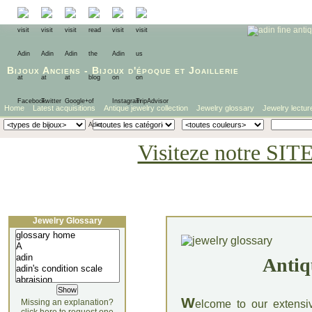
Bijoux Anciens
-
Bijoux d'époque
et
Joaillerie
Home
Latest acquisitions
Antique jewelry collection
Jewelry glossary
Jewelry lectur
Visiteze notre SIT
Jewelry Glossary
Antiq
W
Missing an explanation?
elcome to our extensi