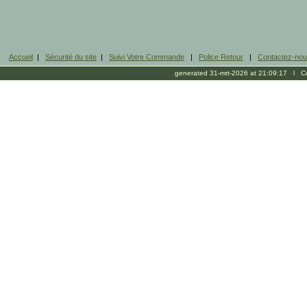
Accueil
|
Sécurité du site
|
Suivi Votre Commande
|
Police Retour
|
Contactez-no
generated 31-mrt-2026 at 21:09:17 l Cop