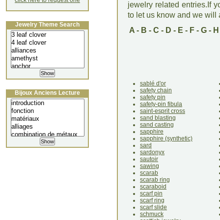
click here to request one
jewelry related entries.If 
to let us know and we will a
Jewelry Theme Search
A
-
B
-
C
-
D
-
E
-
F
-
G
-
H
sablé d'or
safety chain
Bijoux Anciens Lecture
safety pin
safety-pin fibula
saint-esprit cross
sand blasting
sand casting
sapphire
sapphire (synthetic)
sard
sardonyx
sautoir
sawing
scarab
scarab ring
scaraboid
scarf pin
scarf ring
scarf slide
schmuck