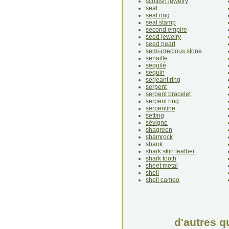
scottish jewelry
seal
seal ring
seal stamp
second empire
seed jewelry
seed pearl
semi-precious stone
senaille
sequilé
sequin
serjeant ring
serpent
serpent bracelet
serpent ring
serpentine
setting
sévigné
shagreen
shamrock
shank
shark skin leather
shark tooth
sheet metal
shell
shell cameo
d'autres q