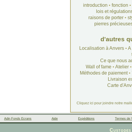
introduction
•
fonction
lois et régulation
raisons de porter
•
st
pierres précieuse
d'autres q
Localisation à Anvers
•
A
Ce que nous a
Wall of fame
•
Atelier
Méthodes de paiement
•
Livraison e
Carte d'Anv
Cliquez ici pour joindre notre mail
Adin Fonds Ecrans
Aide
Expéditions
Termes de 
Facebook
Custodes 