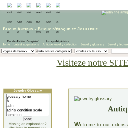
Bijoux Anciens
-
Bijoux d'époque
et
Joaillerie
Home
Latest acquisitions
Antique jewelry collection
Jewelry glossary
Jewelry lectur
Visiteze notre SIT
Jewelry Glossary
Antiq
W
Missing an explanation?
elcome to our extensi