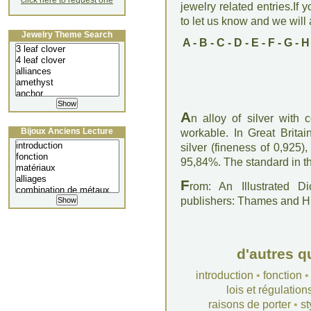
click here to request one
jewelry related entries.If 
to let us know and we will a
Jewelry Theme Search
A
-
B
-
C
-
D
-
E
-
F
-
G
-
H
A
n alloy of silver with
Bijoux Anciens Lecture
workable. In Great Britai
silver (fineness of 0,925)
95,84%. The standard in th
F
rom: An Illustrated D
publishers: Thames and 
d'autres q
introduction
•
fonction
lois et régulation
raisons de porter
•
st