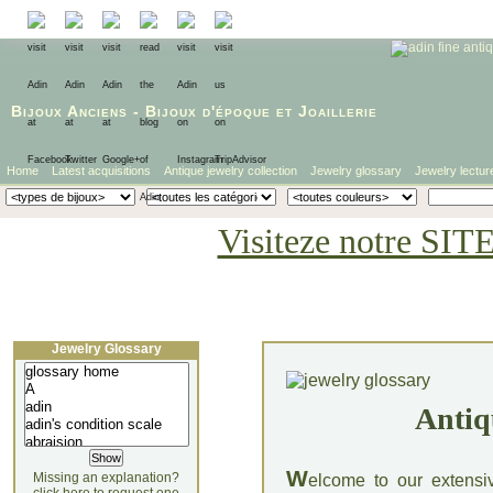
Bijoux Anciens
-
Bijoux d'époque
et
Joaillerie
Home
Latest acquisitions
Antique jewelry collection
Jewelry glossary
Jewelry lectur
Visiteze notre SIT
Jewelry Glossary
Antiq
W
Missing an explanation?
elcome to our extensi