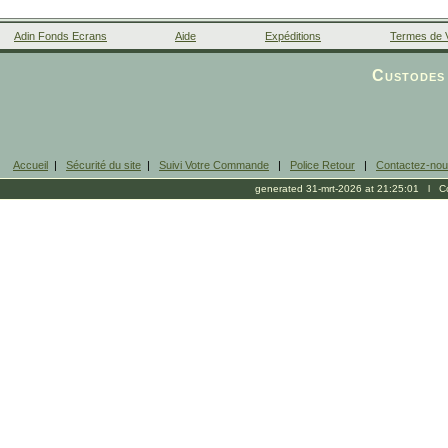
Adin Fonds Ecrans
Aide
Expéditions
Termes de 
Facebook
Custodes 
Accueil
|
Sécurité du site
|
Suivi Votre Commande
|
Police Retour
|
Contactez-no
generated 31-mrt-2026 at 21:25:01 l Cop