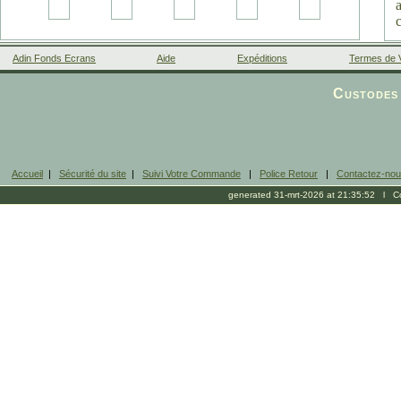
Adin Fonds Ecrans
Aide
Expéditions
Termes de 
Facebook
Custodes 
Accueil
|
Sécurité du site
|
Suivi Votre Commande
|
Police Retour
|
Contactez-no
generated 31-mrt-2026 at 21:35:52 l Cop