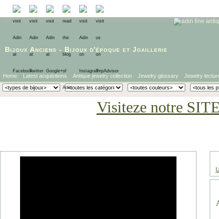
Bijoux Anciens
-
Bijoux d'époque
et
Joaillerie
Home
Latest acquisitions
Antique jewelry collection
Jewelry glossary
Jewelry lectur
Visiteze notre SIT
U