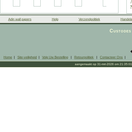
Adin wall papers
Help
Verzendpolitiek
Handela
Custodes 
Home
|
Site-veiligheid
|
Volg Uw Bestelling
|
Retourpolitiek
|
Contacteer Ons
|
aangemaakt op 31-mrt-2026 om 21:35:01
s