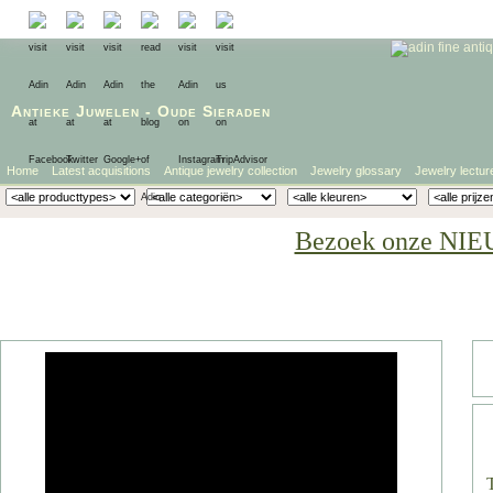
Antieke Juwelen
-
Oude Sieraden
Home
Latest acquisitions
Antique jewelry collection
Jewelry glossary
Jewelry lectur
Bezoek onze NIE