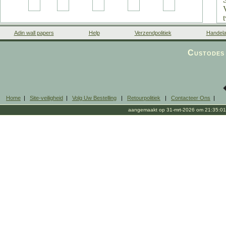
Adin wall papers
Help
Verzendpolitiek
Handela
Custodes 
Home
|
Site-veiligheid
|
Volg Uw Bestelling
|
Retourpolitiek
|
Contacteer Ons
|
aangemaakt op 31-mrt-2026 om 21:35:01
s