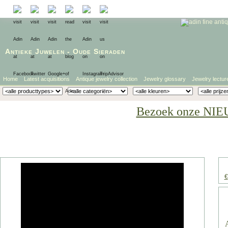
Antieke Juwelen
-
Oude Sieraden
Home
Latest acquisitions
Antique jewelry collection
Jewelry glossary
Jewelry lectur
Bezoek onze NIE
€