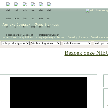
Antieke Juwelen
-
Oude Sieraden
Home
Latest acquisitions
Antique jewelry collection
Jewelry glossary
Jewelry lectur
Bezoek onze NIE