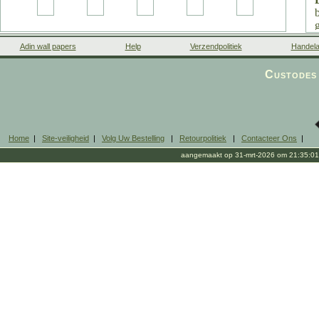
Adin wall papers
Help
Verzendpolitiek
Handela
Custodes 
Home
|
Site-veiligheid
|
Volg Uw Bestelling
|
Retourpolitiek
|
Contacteer Ons
|
aangemaakt op 31-mrt-2026 om 21:35:01
h
(
c