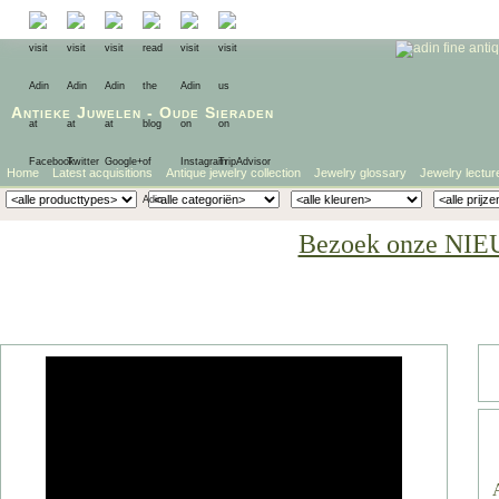
Antieke Juwelen
-
Oude Sieraden
Home
Latest acquisitions
Antique jewelry collection
Jewelry glossary
Jewelry lectur
Bezoek onze NIE