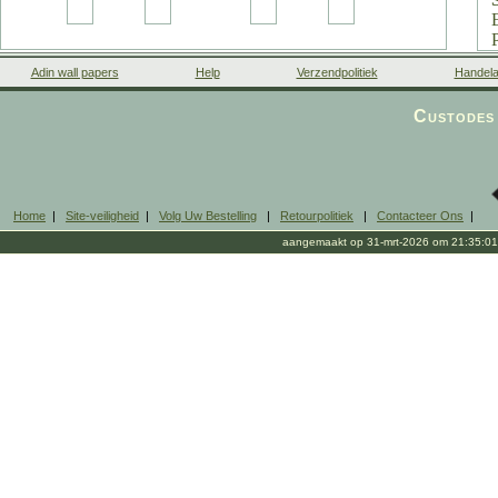
Adin wall papers
Help
Verzendpolitiek
Handela
Custodes 
Home
|
Site-veiligheid
|
Volg Uw Bestelling
|
Retourpolitiek
|
Contacteer Ons
|
aangemaakt op 31-mrt-2026 om 21:35:01