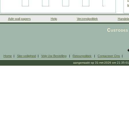
Adin wall papers
Help
Verzendpolitiek
Handela
Custodes 
Home
|
Site-veiligheid
|
Volg Uw Bestelling
|
Retourpolitiek
|
Contacteer Ons
|
aangemaakt op 31-mrt-2026 om 21:35:01
b