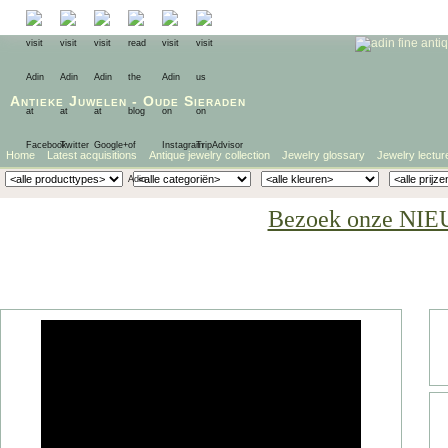
Antieke Juwelen
-
Oude Sieraden
Home
Latest acquisitions
Antique jewelry collection
Jewelry glossary
Jewelry lectur
Bezoek onze NIE