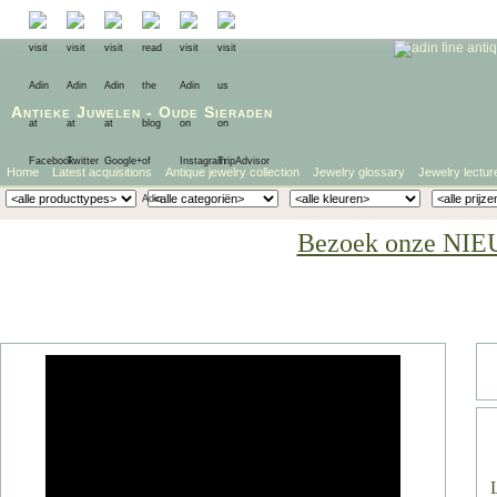
Antieke Juwelen
-
Oude Sieraden
Home
Latest acquisitions
Antique jewelry collection
Jewelry glossary
Jewelry lectur
Bezoek onze NIE