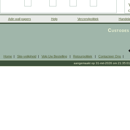
Adin wall papers
Help
Verzendpolitiek
Handela
Custodes 
Home
|
Site-veiligheid
|
Volg Uw Bestelling
|
Retourpolitiek
|
Contacteer Ons
|
aangemaakt op 31-mrt-2026 om 21:35:01