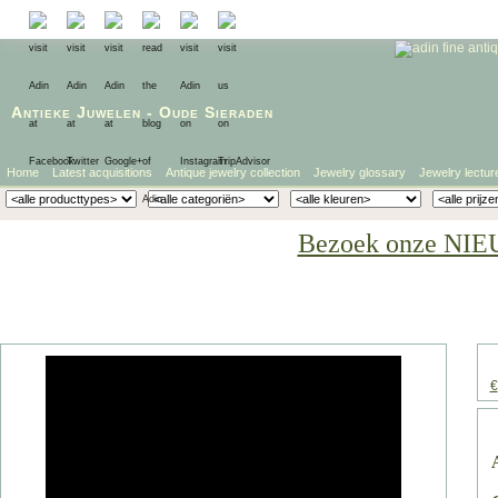
Antieke Juwelen
-
Oude Sieraden
Home
Latest acquisitions
Antique jewelry collection
Jewelry glossary
Jewelry lectur
Bezoek onze NIE
€