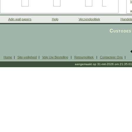
Adin wall papers
Help
Verzendpolitiek
Handela
Custodes 
Home
|
Site-veiligheid
|
Volg Uw Bestelling
|
Retourpolitiek
|
Contacteer Ons
|
aangemaakt op 31-mrt-2026 om 21:35:01
p