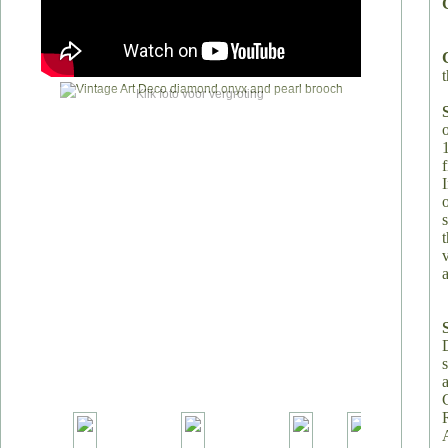
t
Klik foto voor vergroting
v