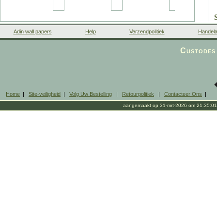
Adin wall papers
Help
Verzendpolitiek
Handela
Custodes 
Home
|
Site-veiligheid
|
Volg Uw Bestelling
|
Retourpolitiek
|
Contacteer Ons
|
aangemaakt op 31-mrt-2026 om 21:35:01
2
c