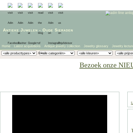
Antieke Juwelen
-
Oude Sieraden
Home
Latest acquisitions
Antique jewelry collection
Jewelry glossary
Jewelry lectur
Bezoek onze NIE
U